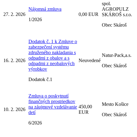
spol.
Nájomná zmluva
AGROPULZ
27. 2. 2026
0,00 EUR
SKÁROŠ s.r.o.
1/2026
Obec Skároš
Dodatok č. 1 k Zmluve o
zabezpečení systému
združeného nakladania s
Natur-Pack,a.s.
odpadmi z obalov a s
16. 2. 2026
Neuvedené
odpadmi z neobalových
Obec Skároš
výrobkov
Dodatok č.1
Zmluva o poskytnutí
finančných prostriedkov
Mesto Košice
450,00
na záujmové vzdelávanie
10. 2. 2026
EUR
detí
Obec Skároš
6/2026