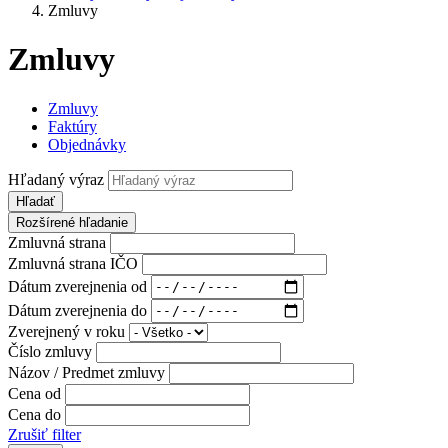
Zmluvy
Zmluvy
Zmluvy
Faktúry
Objednávky
Hľadaný výraz
Hľadať
Rozšírené hľadanie
Zmluvná strana
Zmluvná strana IČO
Dátum zverejnenia od
Dátum zverejnenia do
Zverejnený v roku
Číslo zmluvy
Názov / Predmet zmluvy
Cena od
Cena do
Zrušiť filter