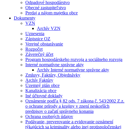
Odpadové hospodárstvo
Obecné zastupiteľstvo
Predaj a nájom majetku obce
Dokumenty
VZN
Archív VZN
Uznesenia
Zápisnice OZ
Verejné obstarávanie
Rozpočet
Záverečný účet
Program hospodárskeho rozvoja a sociálneho rozvoja
Interné normatívne správne akty
Archív Interné normatívne správne akty
Zmluvy, Faktúry, Objednávky
Archív Faktúry
Územný plán obce
Kanalizácia obce
Iné účtovné doklady
Oznámenie podľa § 82 ods. 7 zákona č. 543⁄2002 Z.z.
o ochrane prírody a krajiny v znení neskorších
predpisov o začatí správneho konania
Ochrana osobných údajov
Podávanie, preverovanie a evidovanie oznámení
týkajúcich sa kriminality alebo inej protispoločenskej