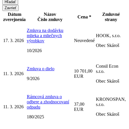
Zavrieť
Dátum
Názov
Zmluvné
Cena *
zverejnenia
Číslo zmluvy
strany
Zmluva na dodávku
mlieka a mliečnych
HOOK, s.r.o.
17. 3. 2026
Neuvedené
výrobkov
Obec Skároš
10/2026
Consil Econ
Zmluva o dielo
10 701,00
s.r.o.
11. 3. 2026
EUR
9/2026
Obec Skároš
Rámcová zmluva o
KRONOSPAN,
odbere a zhodnocovaní
37,00
s.r.o.
11. 3. 2026
odpadu
EUR
Obec Skároš
180/2025