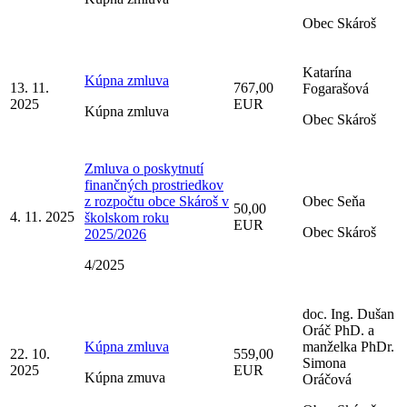
Obec Skároš
Katarína
Kúpna zmluva
13. 11.
767,00
Fogarašová
2025
EUR
Kúpna zmluva
Obec Skároš
Zmluva o poskytnutí
finančných prostriedkov
z rozpočtu obce Skároš v
Obec Seňa
50,00
4. 11. 2025
školskom roku
EUR
Obec Skároš
2025/2026
4/2025
doc. Ing. Dušan
Oráč PhD. a
Kúpna zmluva
manželka PhDr.
22. 10.
559,00
Simona
2025
EUR
Kúpna zmuva
Oráčová