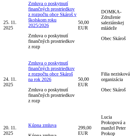
Zmluva o poskytnutí
finančných prostriedkov
DOMKA-
z rozpočtu obce Skároš v
Združenie
školskom roku
25. 11.
50,00
saleziánskej
2025/2026
2025
EUR
mládeže
Zmluva o poskytnutí
Obec Skároš
finančných prostriedkov
z rozp
Zmluva o poskytnutí
finančných prostriedkov
z rozpočtu obce Skároš
Filia nezisková
24. 11.
50,00
na rok 2026
organizácia
2025
EUR
Zmluva o poskytnutí
Obec Skároš
finančných prostriedkov
z rozp
Lucia
Prokopová a
Kúpna zmluva
20. 11.
299,00
manžel Peter
2025
EUR
Prokop
Kúpna zmluva