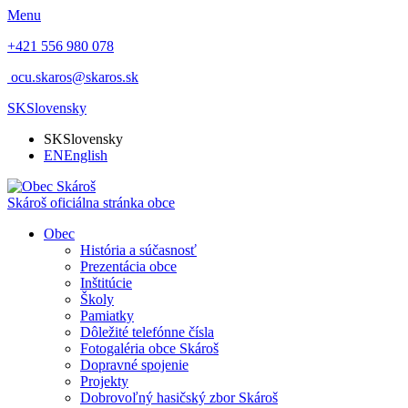
Menu
+421 556 980 078
ocu.skaros@skaros.sk
SK
Slovensky
SK
Slovensky
EN
English
Skároš
oficiálna stránka obce
Obec
História a súčasnosť
Prezentácia obce
Inštitúcie
Školy
Pamiatky
Dôležité telefónne čísla
Fotogaléria obce Skároš
Dopravné spojenie
Projekty
Dobrovoľný hasičský zbor Skároš