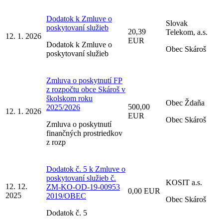
Dodatok k Zmluve o
Slovak
poskytovaní služieb
20,39
Telekom, a.s.
12. 1. 2026
EUR
Dodatok k Zmluve o
Obec Skároš
poskytovaní služieb
Zmluva o poskytnutí FP
z rozpočtu obce Skároš v
školskom roku
Obec Ždaňa
500,00
2025/2026
12. 1. 2026
EUR
Obec Skároš
Zmluva o poskytnutí
finančných prostriedkov
z rozp
Dodatok č. 5 k Zmluve o
poskytovaní služieb č.
KOSIT a.s.
12. 12.
ZM-KO-OD-19-00953
0,00 EUR
2025
2019/OBEC
Obec Skároš
Dodatok č. 5