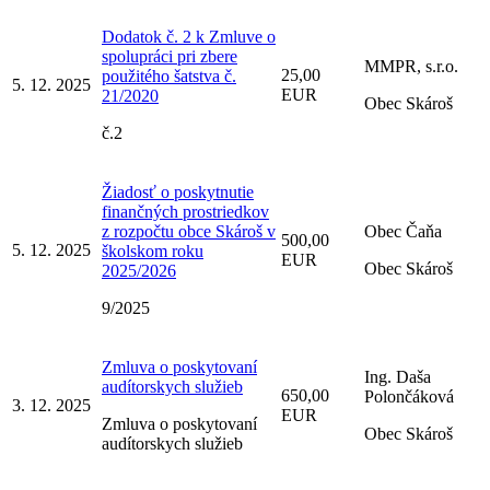
Dodatok č. 2 k Zmluve o
spolupráci pri zbere
MMPR, s.r.o.
25,00
použitého šatstva č.
5. 12. 2025
EUR
21/2020
Obec Skároš
č.2
Žiadosť o poskytnutie
finančných prostriedkov
z rozpočtu obce Skároš v
Obec Čaňa
500,00
5. 12. 2025
školskom roku
EUR
Obec Skároš
2025/2026
9/2025
Zmluva o poskytovaní
Ing. Daša
audítorskych služieb
650,00
Polončáková
3. 12. 2025
EUR
Zmluva o poskytovaní
Obec Skároš
audítorskych služieb