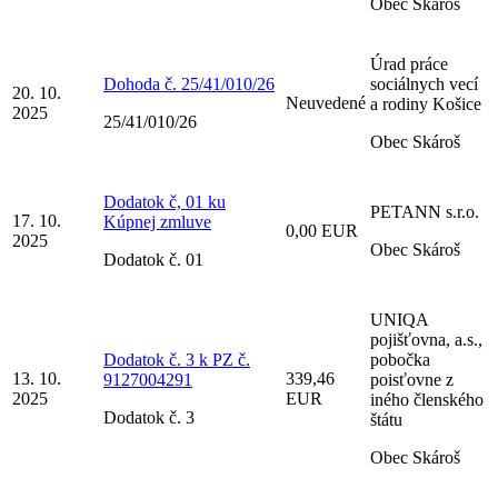
Obec Skároš
Úrad práce
Dohoda č. 25/41/010/26
sociálnych vecí
20. 10.
Neuvedené
a rodiny Košice
2025
25/41/010/26
Obec Skároš
Dodatok č, 01 ku
PETANN s.r.o.
17. 10.
Kúpnej zmluve
0,00 EUR
2025
Obec Skároš
Dodatok č. 01
UNIQA
pojišťovna, a.s.,
Dodatok č. 3 k PZ č.
pobočka
13. 10.
339,46
9127004291
poisťovne z
2025
EUR
iného členského
Dodatok č. 3
štátu
Obec Skároš