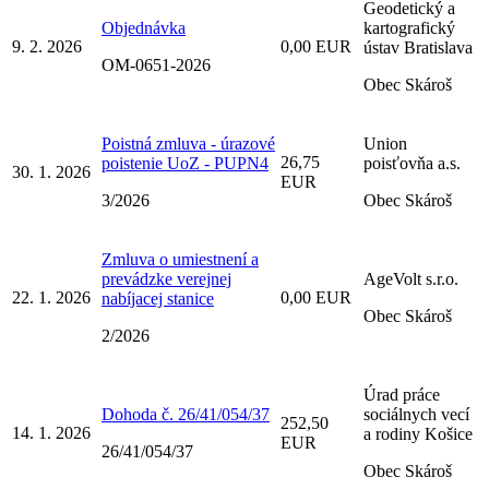
Geodetický a
Objednávka
kartografický
9. 2. 2026
0,00 EUR
ústav Bratislava
OM-0651-2026
Obec Skároš
Poistná zmluva - úrazové
Union
26,75
poistenie UoZ - PUPN4
poisťovňa a.s.
30. 1. 2026
EUR
3/2026
Obec Skároš
Zmluva o umiestnení a
prevádzke verejnej
AgeVolt s.r.o.
22. 1. 2026
0,00 EUR
nabíjacej stanice
Obec Skároš
2/2026
Úrad práce
Dohoda č. 26/41/054/37
sociálnych vecí
252,50
14. 1. 2026
a rodiny Košice
EUR
26/41/054/37
Obec Skároš