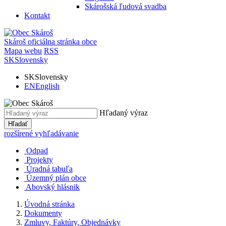
Skárošská ľudová svadba
Kontakt
Skároš
oficiálna stránka obce
Mapa webu
RSS
SK
Slovensky
SK
Slovensky
EN
English
Hľadaný výraz
Hľadať
rozšírené vyhľadávanie
Odpad
Projekty
Úradná tabuľa
Územný plán obce
Abovský hlásnik
Úvodná stránka
Dokumenty
Zmluvy, Faktúry, Objednávky