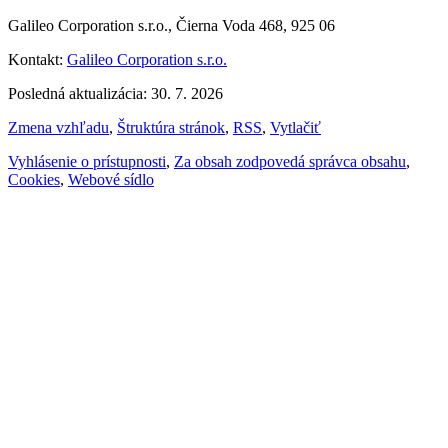
Galileo Corporation s.r.o., Čierna Voda 468, 925 06
Kontakt:
Galileo Corporation s.r.o.
Posledná aktualizácia: 30. 7. 2026
Zmena vzhľadu
,
Štruktúra stránok
,
RSS
,
Vytlačiť
Vyhlásenie o prístupnosti
,
Za obsah zodpovedá správca obsahu
,
Cookies
,
Webové sídlo