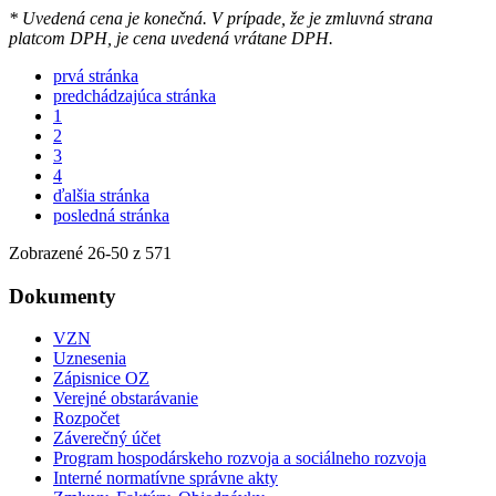
* Uvedená cena je konečná. V prípade, že je zmluvná strana
platcom DPH, je cena uvedená vrátane DPH.
prvá stránka
predchádzajúca stránka
1
2
3
4
ďalšia stránka
posledná stránka
Zobrazené
26
-
50
z 571
Dokumenty
VZN
Uznesenia
Zápisnice OZ
Verejné obstarávanie
Rozpočet
Záverečný účet
Program hospodárskeho rozvoja a sociálneho rozvoja
Interné normatívne správne akty