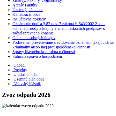
Zmluvy, Faktúry, Objednávky
Archív Faktúry
Územný plán obce
Kanalizácia obce
Iné účtovné doklady
Oznámenie podľa § 82 ods. 7 zákona č. 543⁄2002 Z.z. o
ochrane prírody a krajiny v znení neskorších predpisov o
začatí správneho konania
Ochrana osobných údajov
Podávanie, preverovanie a evidovanie oznámení týkajúcich sa
kriminality alebo inej protispoločenskej činnosti
Správy hlavného kontrolóra o činnosti
Súhrnná správa o hospodárení
Odpad
Projekty
Úradná tabuľa
Územný plán obce
Abovský hlásnik
Zvoz odpadu 2026