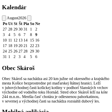
Kalendár
August
2026
Po
Ut
St
Št
Pia
So
Ne
27
28
29
30
31
1
2
3
4
5
6
7
8
9
10
11
12
13
14
15
16
17
18
19
20
21
22
23
24
25
26
27
28
29
30
31
1
2
3
4
5
6
Obec Skároš
Obec Skároš sa nachádza asi 20 km južne od okresného a krajského
mesta Košice bezprostredne pri maďarskej štátnej hranici. Leží
v juhovýchodnej časti košickej kotliny v podhorí Slanských vrchov
východne od vodného toku Hornád. Stred obce Skároš leží na kóte
244 m.n.m.. Menšia časť chotára je odlesnenou pahorkatinou,
v severnej a východnej časti sa nachádza rozsiahli dubový les.
Mobilná aplikácia