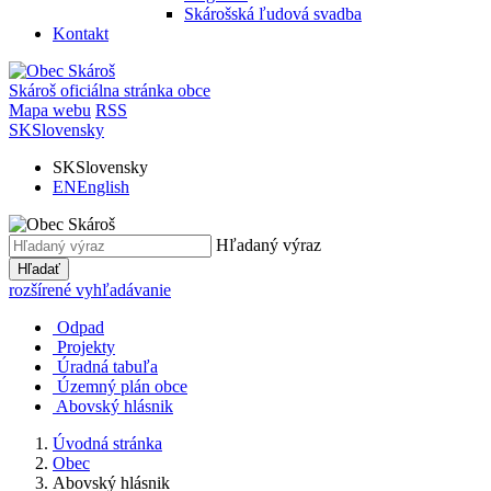
Skárošská ľudová svadba
Kontakt
Skároš
oficiálna stránka obce
Mapa webu
RSS
SK
Slovensky
SK
Slovensky
EN
English
Hľadaný výraz
Hľadať
rozšírené vyhľadávanie
Odpad
Projekty
Úradná tabuľa
Územný plán obce
Abovský hlásnik
Úvodná stránka
Obec
Abovský hlásnik