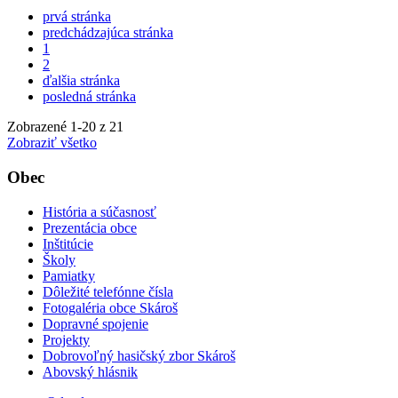
prvá stránka
predchádzajúca stránka
1
2
ďalšia stránka
posledná stránka
Zobrazené
1
-
20
z 21
Zobraziť všetko
Obec
História a súčasnosť
Prezentácia obce
Inštitúcie
Školy
Pamiatky
Dôležité telefónne čísla
Fotogaléria obce Skároš
Dopravné spojenie
Projekty
Dobrovoľný hasičský zbor Skároš
Abovský hlásnik