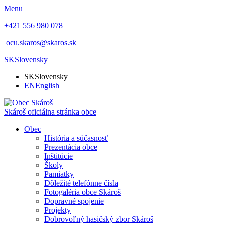
Menu
+421 556 980 078
ocu.skaros@skaros.sk
SK
Slovensky
SK
Slovensky
EN
English
Skároš
oficiálna stránka obce
Obec
História a súčasnosť
Prezentácia obce
Inštitúcie
Školy
Pamiatky
Dôležité telefónne čísla
Fotogaléria obce Skároš
Dopravné spojenie
Projekty
Dobrovoľný hasičský zbor Skároš