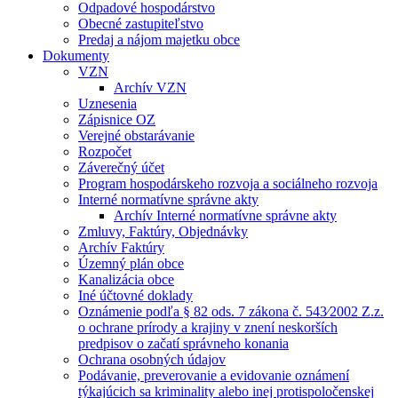
Odpadové hospodárstvo
Obecné zastupiteľstvo
Predaj a nájom majetku obce
Dokumenty
VZN
Archív VZN
Uznesenia
Zápisnice OZ
Verejné obstarávanie
Rozpočet
Záverečný účet
Program hospodárskeho rozvoja a sociálneho rozvoja
Interné normatívne správne akty
Archív Interné normatívne správne akty
Zmluvy, Faktúry, Objednávky
Archív Faktúry
Územný plán obce
Kanalizácia obce
Iné účtovné doklady
Oznámenie podľa § 82 ods. 7 zákona č. 543⁄2002 Z.z.
o ochrane prírody a krajiny v znení neskorších
predpisov o začatí správneho konania
Ochrana osobných údajov
Podávanie, preverovanie a evidovanie oznámení
týkajúcich sa kriminality alebo inej protispoločenskej