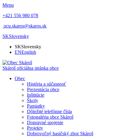
Menu
+421 556 980 078
ocu.skaros@skaros.sk
SK
Slovensky
SK
Slovensky
EN
English
Skároš
oficiálna stránka obce
Obec
História a súčasnosť
Prezentácia obce
Inštitúcie
Školy
Pamiatky
Dôležité telefónne čísla
Fotogaléria obce Skároš
Dopravné spojenie
Projekty
Dobrovoľný hasičský zbor Skároš