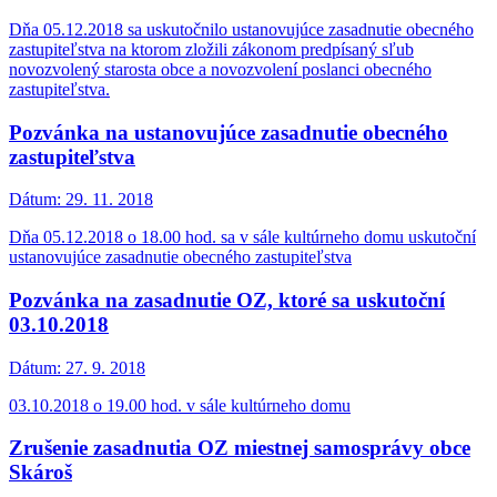
Dňa 05.12.2018 sa uskutočnilo ustanovujúce zasadnutie obecného
zastupiteľstva na ktorom zložili zákonom predpísaný sľub
novozvolený starosta obce a novozvolení poslanci obecného
zastupiteľstva.
Pozvánka na ustanovujúce zasadnutie obecného
zastupiteľstva
Dátum:
29. 11. 2018
Dňa 05.12.2018 o 18.00 hod. sa v sále kultúrneho domu uskutoční
ustanovujúce zasadnutie obecného zastupiteľstva
Pozvánka na zasadnutie OZ, ktoré sa uskutoční
03.10.2018
Dátum:
27. 9. 2018
03.10.2018 o 19.00 hod. v sále kultúrneho domu
Zrušenie zasadnutia OZ miestnej samosprávy obce
Skároš