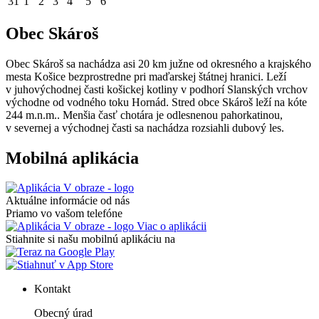
31
1
2
3
4
5
6
Obec Skároš
Obec Skároš sa nachádza asi 20 km južne od okresného a krajského
mesta Košice bezprostredne pri maďarskej štátnej hranici. Leží
v juhovýchodnej časti košickej kotliny v podhorí Slanských vrchov
východne od vodného toku Hornád. Stred obce Skároš leží na kóte
244 m.n.m.. Menšia časť chotára je odlesnenou pahorkatinou,
v severnej a východnej časti sa nachádza rozsiahli dubový les.
Mobilná aplikácia
Aktuálne informácie od nás
Priamo vo vašom telefóne
Viac o aplikácii
Stiahnite si našu mobilnú aplikáciu na
Kontakt
Obecný úrad