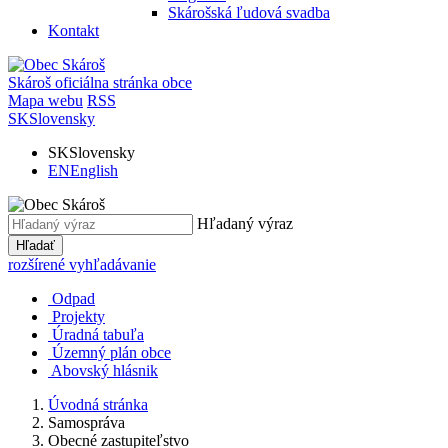
Skárošská ľudová svadba
Kontakt
Skároš
oficiálna stránka obce
Mapa webu
RSS
SK
Slovensky
SK
Slovensky
EN
English
Hľadaný výraz
Hľadať
rozšírené vyhľadávanie
Odpad
Projekty
Úradná tabuľa
Územný plán obce
Abovský hlásnik
Úvodná stránka
Samospráva
Obecné zastupiteľstvo