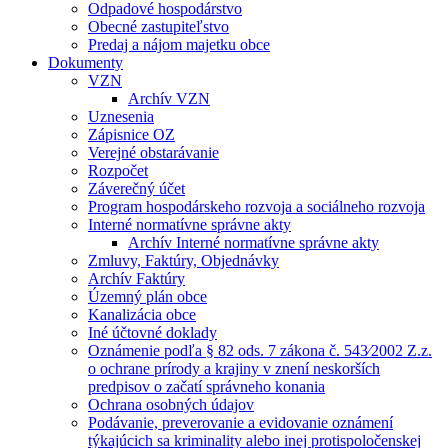
Odpadové hospodárstvo
Obecné zastupiteľstvo
Predaj a nájom majetku obce
Dokumenty
VZN
Archív VZN
Uznesenia
Zápisnice OZ
Verejné obstarávanie
Rozpočet
Záverečný účet
Program hospodárskeho rozvoja a sociálneho rozvoja
Interné normatívne správne akty
Archív Interné normatívne správne akty
Zmluvy, Faktúry, Objednávky
Archív Faktúry
Územný plán obce
Kanalizácia obce
Iné účtovné doklady
Oznámenie podľa § 82 ods. 7 zákona č. 543⁄2002 Z.z.
o ochrane prírody a krajiny v znení neskorších
predpisov o začatí správneho konania
Ochrana osobných údajov
Podávanie, preverovanie a evidovanie oznámení
týkajúcich sa kriminality alebo inej protispoločenskej