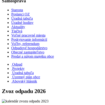
Samospráva
Starosta
Poslanci OZ
Úradná tabuľa
Úradné hodiny
Aktuality
Tlačivá
Voľné pracovné miesta
Poskytovanie informácií
Voľby, referendum
Odpadové hospodárstvo
Obecné zastupiteľstvo
Predaj a nájom majetku obce
Odpad
Projekty
Úradná tabuľa
Územný plán obce
Abovský hlásnik
Zvoz odpadu 2026