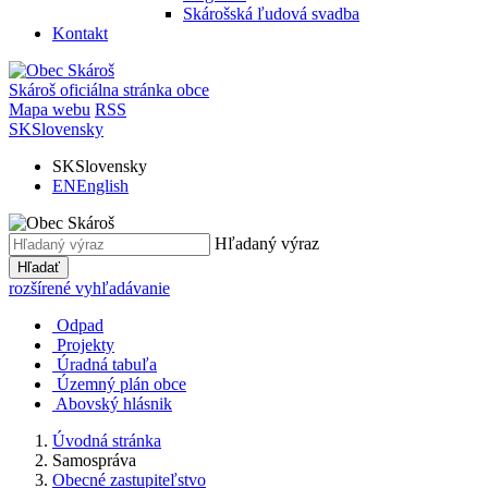
Skárošská ľudová svadba
Kontakt
Skároš
oficiálna stránka obce
Mapa webu
RSS
SK
Slovensky
SK
Slovensky
EN
English
Hľadaný výraz
Hľadať
rozšírené vyhľadávanie
Odpad
Projekty
Úradná tabuľa
Územný plán obce
Abovský hlásnik
Úvodná stránka
Samospráva
Obecné zastupiteľstvo