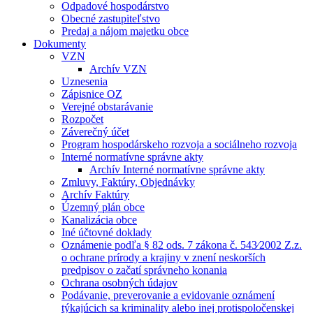
Odpadové hospodárstvo
Obecné zastupiteľstvo
Predaj a nájom majetku obce
Dokumenty
VZN
Archív VZN
Uznesenia
Zápisnice OZ
Verejné obstarávanie
Rozpočet
Záverečný účet
Program hospodárskeho rozvoja a sociálneho rozvoja
Interné normatívne správne akty
Archív Interné normatívne správne akty
Zmluvy, Faktúry, Objednávky
Archív Faktúry
Územný plán obce
Kanalizácia obce
Iné účtovné doklady
Oznámenie podľa § 82 ods. 7 zákona č. 543⁄2002 Z.z.
o ochrane prírody a krajiny v znení neskorších
predpisov o začatí správneho konania
Ochrana osobných údajov
Podávanie, preverovanie a evidovanie oznámení
týkajúcich sa kriminality alebo inej protispoločenskej