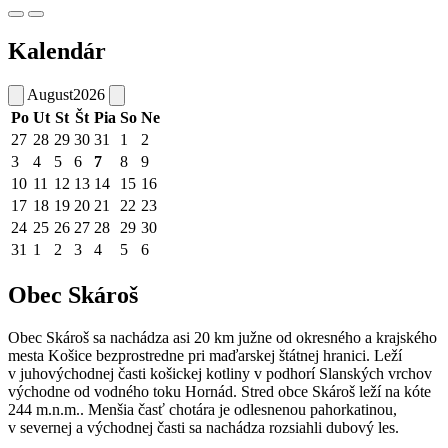
Kalendár
August
2026
Po
Ut
St
Št
Pia
So
Ne
27
28
29
30
31
1
2
3
4
5
6
7
8
9
10
11
12
13
14
15
16
17
18
19
20
21
22
23
24
25
26
27
28
29
30
31
1
2
3
4
5
6
Obec Skároš
Obec Skároš sa nachádza asi 20 km južne od okresného a krajského
mesta Košice bezprostredne pri maďarskej štátnej hranici. Leží
v juhovýchodnej časti košickej kotliny v podhorí Slanských vrchov
východne od vodného toku Hornád. Stred obce Skároš leží na kóte
244 m.n.m.. Menšia časť chotára je odlesnenou pahorkatinou,
v severnej a východnej časti sa nachádza rozsiahli dubový les.