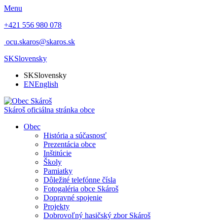
Menu
+421 556 980 078
ocu.skaros@skaros.sk
SK
Slovensky
SK
Slovensky
EN
English
Skároš
oficiálna stránka obce
Obec
História a súčasnosť
Prezentácia obce
Inštitúcie
Školy
Pamiatky
Dôležité telefónne čísla
Fotogaléria obce Skároš
Dopravné spojenie
Projekty
Dobrovoľný hasičský zbor Skároš