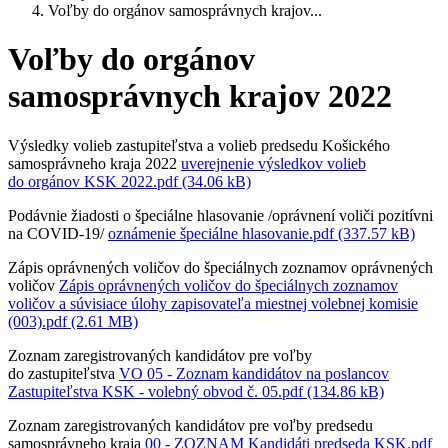
Voľby do orgánov samosprávnych krajov...
Voľby do orgánov
samosprávnych krajov 2022
Výsledky volieb zastupiteľstva a volieb predsedu Košického
samosprávneho kraja 2022
uverejnenie výsledkov volieb
do orgánov KSK 2022.pdf (34.06 kB)
Podávnie žiadosti o špeciálne hlasovanie /oprávnení voliči pozitívni
na COVID-19/
oznámenie špeciálne hlasovanie.pdf (337.57 kB)
Zápis oprávnených voličov do špeciálnych zoznamov oprávnených
voličov
Zápis oprávnených voličov do špeciálnych zoznamov
voličov a súvisiace úlohy zapisovateľa miestnej volebnej komisie
(003).pdf (2.61 MB)
Zoznam zaregistrovaných kandidátov pre voľby
do zastupiteľstva
VO 05 - Zoznam kandidátov na poslancov
Zastupiteľstva KSK - volebný obvod č. 05.pdf (134.86 kB)
Zoznam zaregistrovaných kandidátov pre voľby predsedu
samosprávneho kraja
00 - ZOZNAM Kandidáti predseda KSK.pdf