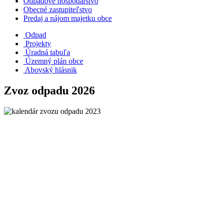
Odpadové hospodárstvo
Obecné zastupiteľstvo
Predaj a nájom majetku obce
Odpad
Projekty
Úradná tabuľa
Územný plán obce
Abovský hlásnik
Zvoz odpadu 2026