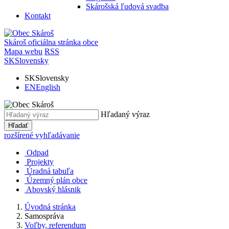
Skárošská ľudová svadba
Kontakt
Skároš
oficiálna stránka obce
Mapa webu
RSS
SK
Slovensky
SK
Slovensky
EN
English
Hľadaný výraz
Hľadať
rozšírené vyhľadávanie
Odpad
Projekty
Úradná tabuľa
Územný plán obce
Abovský hlásnik
Úvodná stránka
Samospráva
Voľby, referendum