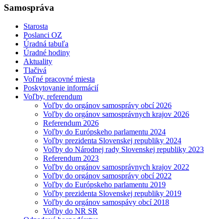
Samospráva
Starosta
Poslanci OZ
Úradná tabuľa
Úradné hodiny
Aktuality
Tlačivá
Voľné pracovné miesta
Poskytovanie informácií
Voľby, referendum
Voľby do orgánov samosprávy obcí 2026
Voľby do orgánov samosprávnych krajov 2026
Referendum 2026
Voľby do Európskeho parlamentu 2024
Voľby prezidenta Slovenskej republiky 2024
Voľby do Národnej rady Slovenskej republiky 2023
Referendum 2023
Voľby do orgánov samosprávnych krajov 2022
Voľby do orgánov samosprávy obcí 2022
Voľby do Európskeho parlamentu 2019
Voľby prezidenta Slovenskej republiky 2019
Voľby do orgánov samospávy obcí 2018
Voľby do NR SR