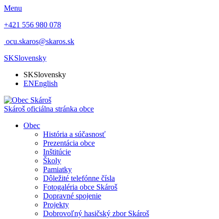
Menu
+421 556 980 078
ocu.skaros@skaros.sk
SK
Slovensky
SK
Slovensky
EN
English
Skároš
oficiálna stránka obce
Obec
História a súčasnosť
Prezentácia obce
Inštitúcie
Školy
Pamiatky
Dôležité telefónne čísla
Fotogaléria obce Skároš
Dopravné spojenie
Projekty
Dobrovoľný hasičský zbor Skároš