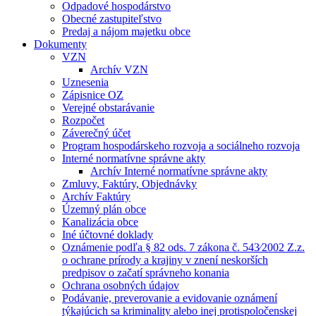
Odpadové hospodárstvo
Obecné zastupiteľstvo
Predaj a nájom majetku obce
Dokumenty
VZN
Archív VZN
Uznesenia
Zápisnice OZ
Verejné obstarávanie
Rozpočet
Záverečný účet
Program hospodárskeho rozvoja a sociálneho rozvoja
Interné normatívne správne akty
Archív Interné normatívne správne akty
Zmluvy, Faktúry, Objednávky
Archív Faktúry
Územný plán obce
Kanalizácia obce
Iné účtovné doklady
Oznámenie podľa § 82 ods. 7 zákona č. 543⁄2002 Z.z.
o ochrane prírody a krajiny v znení neskorších
predpisov o začatí správneho konania
Ochrana osobných údajov
Podávanie, preverovanie a evidovanie oznámení
týkajúcich sa kriminality alebo inej protispoločenskej