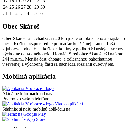
17
18
19
20
21
22
23
24
25
26
27
28
29
30
31
1
2
3
4
5
6
Obec Skároš
Obec Skároš sa nachádza asi 20 km južne od okresného a krajského
mesta Košice bezprostredne pri maďarskej štátnej hranici. Leží
v juhovýchodnej časti košickej kotliny v podhorí Slanských vrchov
východne od vodného toku Hornád. Stred obce Skároš leží na kóte
244 m.n.m.. Menšia časť chotára je odlesnenou pahorkatinou,
v severnej a východnej časti sa nachádza rozsiahli dubový les.
Mobilná aplikácia
Aktuálne informácie od nás
Priamo vo vašom telefóne
Viac o aplikácii
Stiahnite si našu mobilnú aplikáciu na