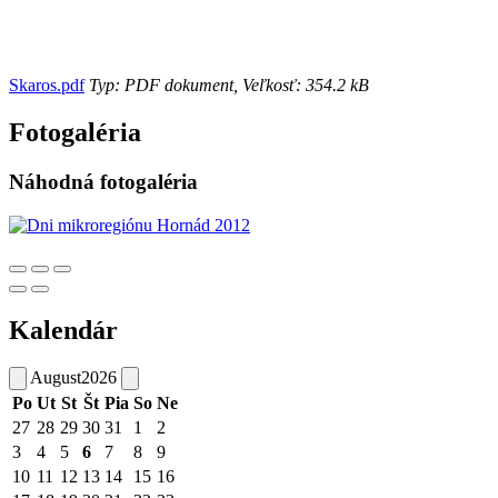
Skaros.pdf
Typ: PDF dokument, Veľkosť: 354.2 kB
Fotogaléria
Náhodná fotogaléria
Kalendár
August
2026
Po
Ut
St
Št
Pia
So
Ne
27
28
29
30
31
1
2
3
4
5
6
7
8
9
10
11
12
13
14
15
16