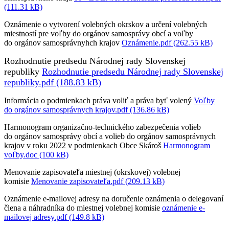
(111.31 kB)
Oznámenie o vytvorení volebných okrskov a určení volebných
miestností pre voľby do orgánov samosprávy obcí a voľby
do orgánov samosprávnyhch krajov
Oznámenie.pdf (262.55 kB)
Rozhodnutie predsedu Národnej rady Slovenskej
republiky
Rozhodnutie predsedu Národnej rady Slovenskej
republiky.pdf (188.83 kB)
Informácia o podmienkach práva voliť a práva byť volený
Voľby
do orgánov samosprávnych krajov.pdf (136.86 kB)
Harmonogram organizačno-technického zabezpečenia volieb
do orgánov samosprávy obcí a volieb do orgánov samosprávnych
krajov v roku 2022 v podmienkach Obce Skároš
Harmonogram
voľby.doc (100 kB)
Menovanie zapisovateľa miestnej (okrskovej) volebnej
komisie
Menovanie zapisovateľa.pdf (209.13 kB)
Oznámenie e-mailovej adresy na doručenie oznámenia o delegovaní
člena a náhradníka do miestnej volebnej komisie
oznámenie e-
mailovej adresy.pdf (149.8 kB)