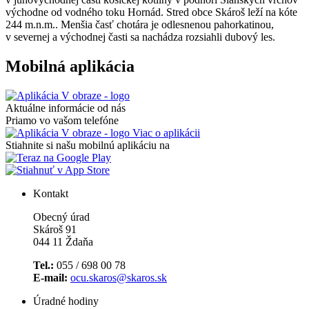
východne od vodného toku Hornád. Stred obce Skároš leží na kóte
244 m.n.m.. Menšia časť chotára je odlesnenou pahorkatinou,
v severnej a východnej časti sa nachádza rozsiahli dubový les.
Mobilná aplikácia
Aktuálne informácie od nás
Priamo vo vašom telefóne
Viac o aplikácii
Stiahnite si našu mobilnú aplikáciu na
Kontakt
Obecný úrad
Skároš 91
044 11 Ždaňa
Tel.:
055 / 698 00 78
E-mail:
ocu.skaros@skaros.sk
Úradné hodiny