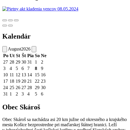
Kalendár
August
2026
Po
Ut
St
Št
Pia
So
Ne
27
28
29
30
31
1
2
3
4
5
6
7
8
9
10
11
12
13
14
15
16
17
18
19
20
21
22
23
24
25
26
27
28
29
30
31
1
2
3
4
5
6
Obec Skároš
Obec Skároš sa nachádza asi 20 km južne od okresného a krajského
mesta Košice bezprostredne pri maďarskej štátnej hranici. Leží
v juhovýchodnej časti košickej kotliny v podhorí Slanských vrchov