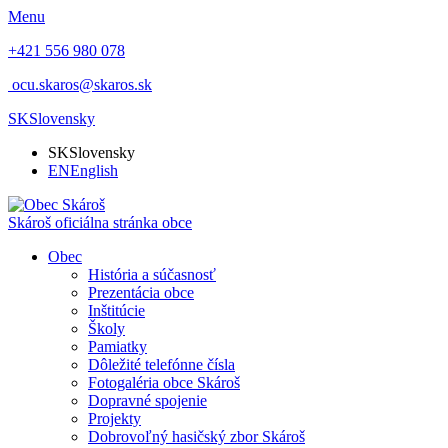
Menu
+421 556 980 078
ocu.skaros@skaros.sk
SK
Slovensky
SK
Slovensky
EN
English
Skároš
oficiálna stránka obce
Obec
História a súčasnosť
Prezentácia obce
Inštitúcie
Školy
Pamiatky
Dôležité telefónne čísla
Fotogaléria obce Skároš
Dopravné spojenie
Projekty
Dobrovoľný hasičský zbor Skároš