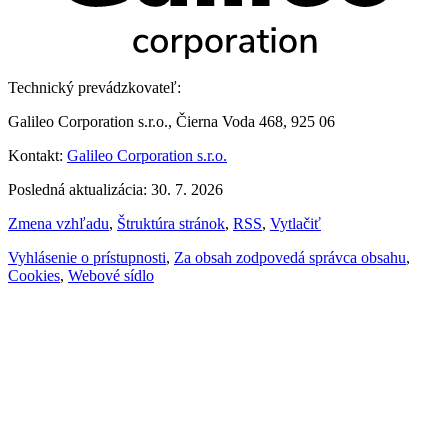
Technický prevádzkovateľ:
Galileo Corporation s.r.o., Čierna Voda 468, 925 06
Kontakt:
Galileo Corporation s.r.o.
Posledná aktualizácia: 30. 7. 2026
Zmena vzhľadu
,
Štruktúra stránok
,
RSS
,
Vytlačiť
Vyhlásenie o prístupnosti
,
Za obsah zodpovedá správca obsahu
,
Cookies
,
Webové sídlo