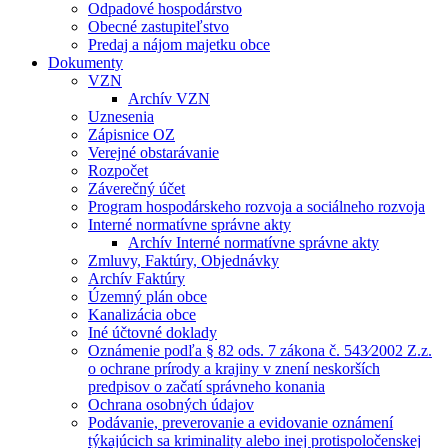
Odpadové hospodárstvo
Obecné zastupiteľstvo
Predaj a nájom majetku obce
Dokumenty
VZN
Archív VZN
Uznesenia
Zápisnice OZ
Verejné obstarávanie
Rozpočet
Záverečný účet
Program hospodárskeho rozvoja a sociálneho rozvoja
Interné normatívne správne akty
Archív Interné normatívne správne akty
Zmluvy, Faktúry, Objednávky
Archív Faktúry
Územný plán obce
Kanalizácia obce
Iné účtovné doklady
Oznámenie podľa § 82 ods. 7 zákona č. 543⁄2002 Z.z.
o ochrane prírody a krajiny v znení neskorších
predpisov o začatí správneho konania
Ochrana osobných údajov
Podávanie, preverovanie a evidovanie oznámení
týkajúcich sa kriminality alebo inej protispoločenskej