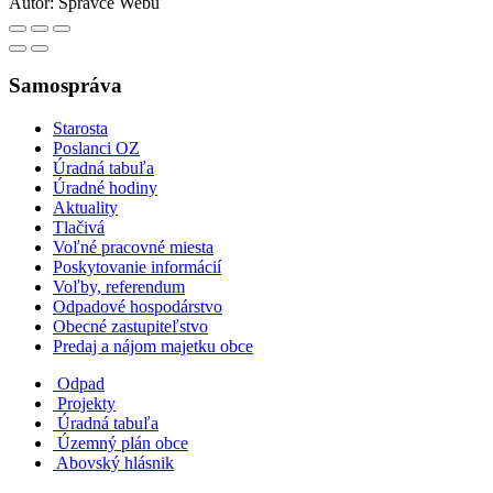
Autor:
Správce Webu
Samospráva
Starosta
Poslanci OZ
Úradná tabuľa
Úradné hodiny
Aktuality
Tlačivá
Voľné pracovné miesta
Poskytovanie informácií
Voľby, referendum
Odpadové hospodárstvo
Obecné zastupiteľstvo
Predaj a nájom majetku obce
Odpad
Projekty
Úradná tabuľa
Územný plán obce
Abovský hlásnik