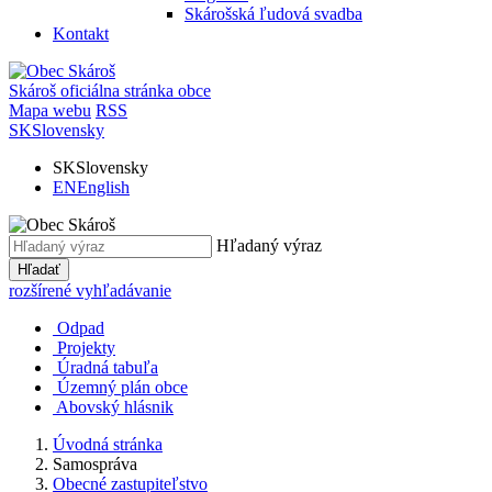
Skárošská ľudová svadba
Kontakt
Skároš
oficiálna stránka obce
Mapa webu
RSS
SK
Slovensky
SK
Slovensky
EN
English
Hľadaný výraz
Hľadať
rozšírené vyhľadávanie
Odpad
Projekty
Úradná tabuľa
Územný plán obce
Abovský hlásnik
Úvodná stránka
Samospráva
Obecné zastupiteľstvo