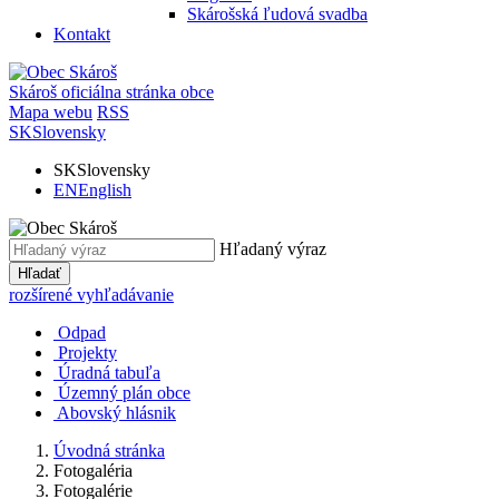
Skárošská ľudová svadba
Kontakt
Skároš
oficiálna stránka obce
Mapa webu
RSS
SK
Slovensky
SK
Slovensky
EN
English
Hľadaný výraz
Hľadať
rozšírené vyhľadávanie
Odpad
Projekty
Úradná tabuľa
Územný plán obce
Abovský hlásnik
Úvodná stránka
Fotogaléria
Fotogalérie