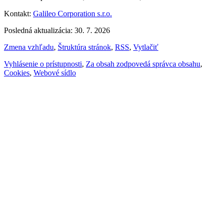
Kontakt:
Galileo Corporation s.r.o.
Posledná aktualizácia: 30. 7. 2026
Zmena vzhľadu
,
Štruktúra stránok
,
RSS
,
Vytlačiť
Vyhlásenie o prístupnosti
,
Za obsah zodpovedá správca obsahu
,
Cookies
,
Webové sídlo