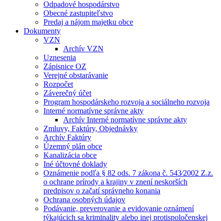
Odpadové hospodárstvo
Obecné zastupiteľstvo
Predaj a nájom majetku obce
Dokumenty
VZN
Archív VZN
Uznesenia
Zápisnice OZ
Verejné obstarávanie
Rozpočet
Záverečný účet
Program hospodárskeho rozvoja a sociálneho rozvoja
Interné normatívne správne akty
Archív Interné normatívne správne akty
Zmluvy, Faktúry, Objednávky
Archív Faktúry
Územný plán obce
Kanalizácia obce
Iné účtovné doklady
Oznámenie podľa § 82 ods. 7 zákona č. 543⁄2002 Z.z.
o ochrane prírody a krajiny v znení neskorších
predpisov o začatí správneho konania
Ochrana osobných údajov
Podávanie, preverovanie a evidovanie oznámení
týkajúcich sa kriminality alebo inej protispoločenskej