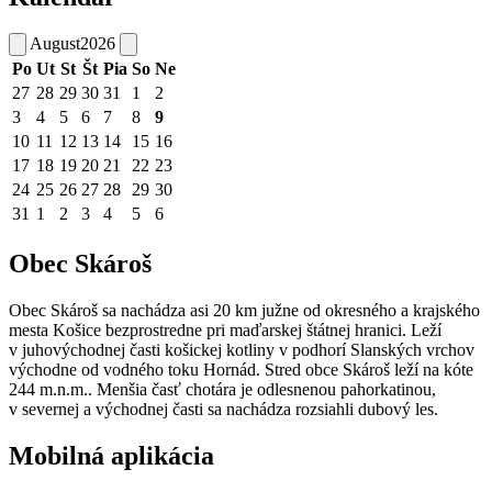
August
2026
Po
Ut
St
Št
Pia
So
Ne
27
28
29
30
31
1
2
3
4
5
6
7
8
9
10
11
12
13
14
15
16
17
18
19
20
21
22
23
24
25
26
27
28
29
30
31
1
2
3
4
5
6
Obec Skároš
Obec Skároš sa nachádza asi 20 km južne od okresného a krajského
mesta Košice bezprostredne pri maďarskej štátnej hranici. Leží
v juhovýchodnej časti košickej kotliny v podhorí Slanských vrchov
východne od vodného toku Hornád. Stred obce Skároš leží na kóte
244 m.n.m.. Menšia časť chotára je odlesnenou pahorkatinou,
v severnej a východnej časti sa nachádza rozsiahli dubový les.
Mobilná aplikácia