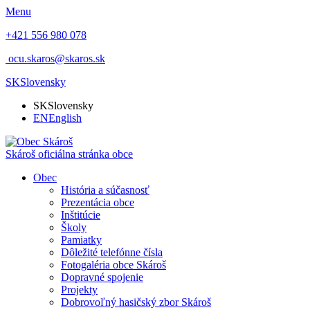
Menu
+421 556 980 078
ocu.skaros@skaros.sk
SK
Slovensky
SK
Slovensky
EN
English
Skároš
oficiálna stránka obce
Obec
História a súčasnosť
Prezentácia obce
Inštitúcie
Školy
Pamiatky
Dôležité telefónne čísla
Fotogaléria obce Skároš
Dopravné spojenie
Projekty
Dobrovoľný hasičský zbor Skároš