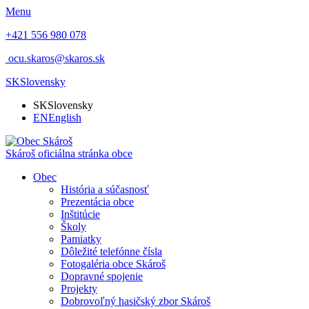
Menu
+421 556 980 078
ocu.skaros@skaros.sk
SK
Slovensky
SK
Slovensky
EN
English
Skároš
oficiálna stránka obce
Obec
História a súčasnosť
Prezentácia obce
Inštitúcie
Školy
Pamiatky
Dôležité telefónne čísla
Fotogaléria obce Skároš
Dopravné spojenie
Projekty
Dobrovoľný hasičský zbor Skároš