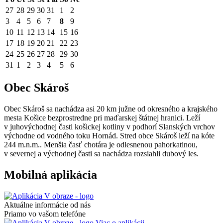
27
28
29
30
31
1
2
3
4
5
6
7
8
9
10
11
12
13
14
15
16
17
18
19
20
21
22
23
24
25
26
27
28
29
30
31
1
2
3
4
5
6
Obec Skároš
Obec Skároš sa nachádza asi 20 km južne od okresného a krajského
mesta Košice bezprostredne pri maďarskej štátnej hranici. Leží
v juhovýchodnej časti košickej kotliny v podhorí Slanských vrchov
východne od vodného toku Hornád. Stred obce Skároš leží na kóte
244 m.n.m.. Menšia časť chotára je odlesnenou pahorkatinou,
v severnej a východnej časti sa nachádza rozsiahli dubový les.
Mobilná aplikácia
Aktuálne informácie od nás
Priamo vo vašom telefóne
Viac o aplikácii