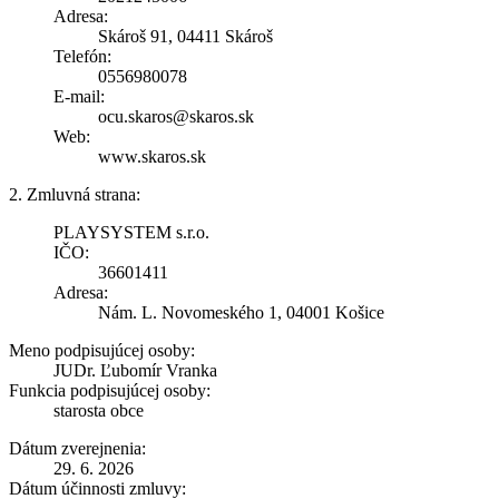
Adresa:
Skároš 91, 04411 Skároš
Telefón:
0556980078
E-mail:
ocu.skaros@skaros.sk
Web:
www.skaros.sk
2. Zmluvná strana:
PLAYSYSTEM s.r.o.
IČO:
36601411
Adresa:
Nám. L. Novomeského 1, 04001 Košice
Meno podpisujúcej osoby:
JUDr. Ľubomír Vranka
Funkcia podpisujúcej osoby:
starosta obce
Dátum zverejnenia:
29. 6. 2026
Dátum účinnosti zmluvy: