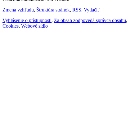
Zmena vzhľadu
,
Štruktúra stránok
,
RSS
,
Vytlačiť
Vyhlásenie o prístupnosti
,
Za obsah zodpovedá správca obsahu
,
Cookies
,
Webové sídlo