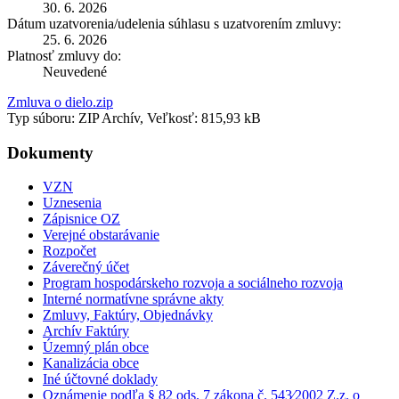
30. 6. 2026
Dátum uzatvorenia/udelenia súhlasu s uzatvorením zmluvy:
25. 6. 2026
Platnosť zmluvy do:
Neuvedené
Zmluva o dielo.zip
Typ súboru: ZIP Archív, Veľkosť: 815,93 kB
Dokumenty
VZN
Uznesenia
Zápisnice OZ
Verejné obstarávanie
Rozpočet
Záverečný účet
Program hospodárskeho rozvoja a sociálneho rozvoja
Interné normatívne správne akty
Zmluvy, Faktúry, Objednávky
Archív Faktúry
Územný plán obce
Kanalizácia obce
Iné účtovné doklady
Oznámenie podľa § 82 ods. 7 zákona č. 543⁄2002 Z.z. o