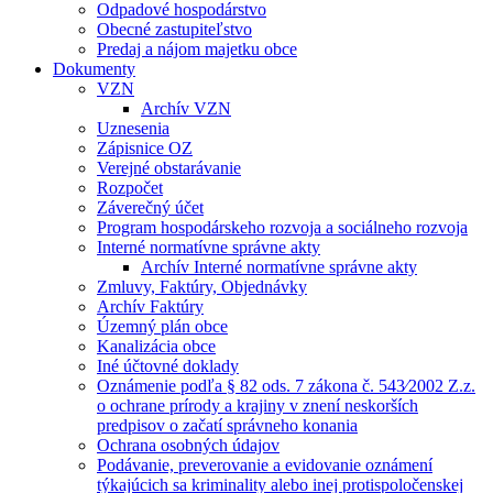
Odpadové hospodárstvo
Obecné zastupiteľstvo
Predaj a nájom majetku obce
Dokumenty
VZN
Archív VZN
Uznesenia
Zápisnice OZ
Verejné obstarávanie
Rozpočet
Záverečný účet
Program hospodárskeho rozvoja a sociálneho rozvoja
Interné normatívne správne akty
Archív Interné normatívne správne akty
Zmluvy, Faktúry, Objednávky
Archív Faktúry
Územný plán obce
Kanalizácia obce
Iné účtovné doklady
Oznámenie podľa § 82 ods. 7 zákona č. 543⁄2002 Z.z.
o ochrane prírody a krajiny v znení neskorších
predpisov o začatí správneho konania
Ochrana osobných údajov
Podávanie, preverovanie a evidovanie oznámení
týkajúcich sa kriminality alebo inej protispoločenskej