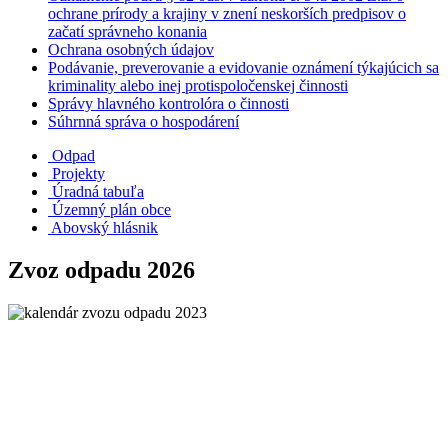
ochrane prírody a krajiny v znení neskorších predpisov o
začatí správneho konania
Ochrana osobných údajov
Podávanie, preverovanie a evidovanie oznámení týkajúcich sa
kriminality alebo inej protispoločenskej činnosti
Správy hlavného kontrolóra o činnosti
Súhrnná správa o hospodárení
Odpad
Projekty
Úradná tabuľa
Územný plán obce
Abovský hlásnik
Zvoz odpadu 2026