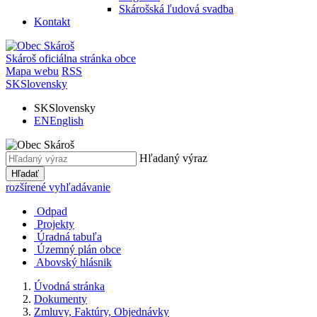
Skárošská ľudová svadba
Kontakt
Skároš
oficiálna stránka obce
Mapa webu
RSS
SK
Slovensky
SK
Slovensky
EN
English
Hľadaný výraz
Hľadať
rozšírené vyhľadávanie
Odpad
Projekty
Úradná tabuľa
Územný plán obce
Abovský hlásnik
Úvodná stránka
Dokumenty
Zmluvy, Faktúry, Objednávky