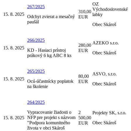
OZ
267/2025
Východoslovenské
310,00
15. 8. 2025
labky
Odchyt zvierat a mesačný
EUR
paušál
Obec Skároš
266/2025
AZEKO s.r.o.
280,00
15. 8. 2025
KD - Hasiaci prístroj
EUR
Obec Skároš
prákový 6 kg ABC 8 ks
265/2025
ASVO, s.r.o.
80,00
15. 8. 2025
Ocú-účastnícky poplatok
EUR
Obec Skároš
na školenie
264/2025
Vypracovanie žiadosti o
2
Projekty SK, s.r.o.
NFP pre projekt s názvom
15. 8. 2025
500,00
"Podpora komunitného
Obec Skároš
EUR
života v obci Skároš