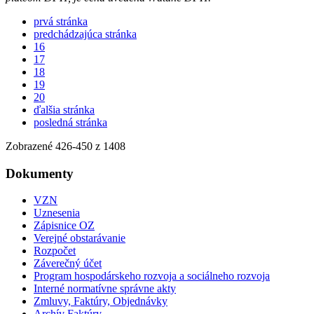
prvá stránka
predchádzajúca stránka
16
17
18
19
20
ďalšia stránka
posledná stránka
Zobrazené
426
-
450
z 1408
Dokumenty
VZN
Uznesenia
Zápisnice OZ
Verejné obstarávanie
Rozpočet
Záverečný účet
Program hospodárskeho rozvoja a sociálneho rozvoja
Interné normatívne správne akty
Zmluvy, Faktúry, Objednávky
Archív Faktúry