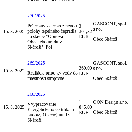
270/2025
GASCONT, spol.
Práce súvisiace so zmenou
3
s r.o.
polohy tepelného čepradla
15. 8. 2025
301,32
na stavbe "Obnova
EUR
Obec Skároš
Obecného úradu v
Skároši". Pol
269/2025
GASCONT, spol.
369,00
s r.o.
15. 8. 2025
Realiácia pripojky vody do
EUR
miestnosti strojovne
Obec Skároš
268/2025
1
OON Design s.r.o.
Vvypracovanie
15. 8. 2025
845,00
Energetického certifikátu
Obec Skároš
EUR
budovy Obecný úrad v
Skároši.