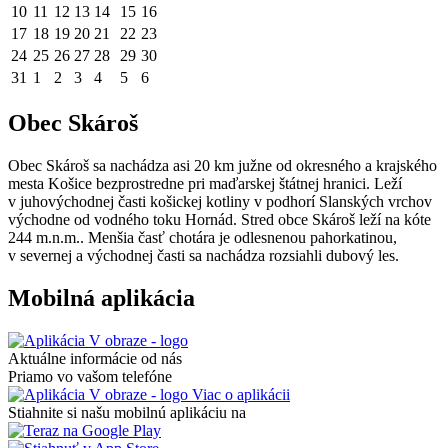
10
11
12
13
14
15
16
17
18
19
20
21
22
23
24
25
26
27
28
29
30
31
1
2
3
4
5
6
Obec Skároš
Obec Skároš sa nachádza asi 20 km južne od okresného a krajského
mesta Košice bezprostredne pri maďarskej štátnej hranici. Leží
v juhovýchodnej časti košickej kotliny v podhorí Slanských vrchov
východne od vodného toku Hornád. Stred obce Skároš leží na kóte
244 m.n.m.. Menšia časť chotára je odlesnenou pahorkatinou,
v severnej a východnej časti sa nachádza rozsiahli dubový les.
Mobilná aplikácia
Aktuálne informácie od nás
Priamo vo vašom telefóne
Viac o aplikácii
Stiahnite si našu mobilnú aplikáciu na