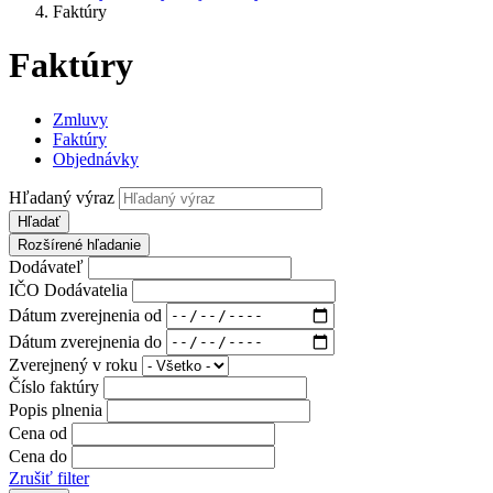
Faktúry
Faktúry
Zmluvy
Faktúry
Objednávky
Hľadaný výraz
Hľadať
Rozšírené hľadanie
Dodávateľ
IČO Dodávatelia
Dátum zverejnenia od
Dátum zverejnenia do
Zverejnený v roku
Číslo faktúry
Popis plnenia
Cena od
Cena do
Zrušiť filter