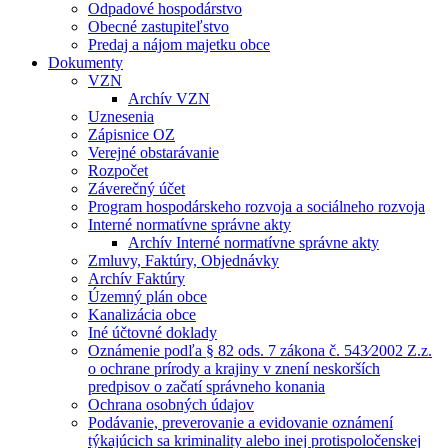
Odpadové hospodárstvo
Obecné zastupiteľstvo
Predaj a nájom majetku obce
Dokumenty
VZN
Archív VZN
Uznesenia
Zápisnice OZ
Verejné obstarávanie
Rozpočet
Záverečný účet
Program hospodárskeho rozvoja a sociálneho rozvoja
Interné normatívne správne akty
Archív Interné normatívne správne akty
Zmluvy, Faktúry, Objednávky
Archív Faktúry
Územný plán obce
Kanalizácia obce
Iné účtovné doklady
Oznámenie podľa § 82 ods. 7 zákona č. 543⁄2002 Z.z.
o ochrane prírody a krajiny v znení neskorších
predpisov o začatí správneho konania
Ochrana osobných údajov
Podávanie, preverovanie a evidovanie oznámení
týkajúcich sa kriminality alebo inej protispoločenskej