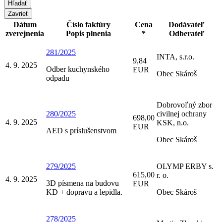
Zavrieť
Dátum
Číslo faktúry
Cena
Dodávateľ
zverejnenia
Popis plnenia
*
Odberateľ
281/2025
INTA, s.r.o.
9,84
4. 9. 2025
Odber kuchynského
EUR
Obec Skároš
odpadu
Dobrovoľný zbor
280/2025
civilnej ochrany
698,00
4. 9. 2025
KSK, n.o.
EUR
AED s príslušenstvom
Obec Skároš
279/2025
OLYMP ERBY s.
615,00
r. o.
4. 9. 2025
3D písmena na budovu
EUR
KD + dopravu a lepidla.
Obec Skároš
278/2025