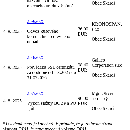
názvom "Obnova
Obec Skároš
obecného úradu v Skároši"
259/2025
KRONOSPAN,
36,90
s.r.o.
Odvoz kusového
4. 8. 2025
EUR
komunálneho drevného
Obec Skároš
odpadu
258/2025
Galileo
98,40
Corporation s.r.o.
Prevádzka SSL certifikátu
4. 8. 2025
EUR
za obdobie od 1.8.2025 do
Obec Skároš
31.072026
257/2025
Mgr. Oliver
90,00
Jesenský
4. 8. 2025
Výkon služby BOZP a PO
EUR
- júl
Obec Skároš
* Uvedená cena je konečná. V prípade, že je zmluvná strana
platcom DPH, je cena uvedená vrátane DPH.