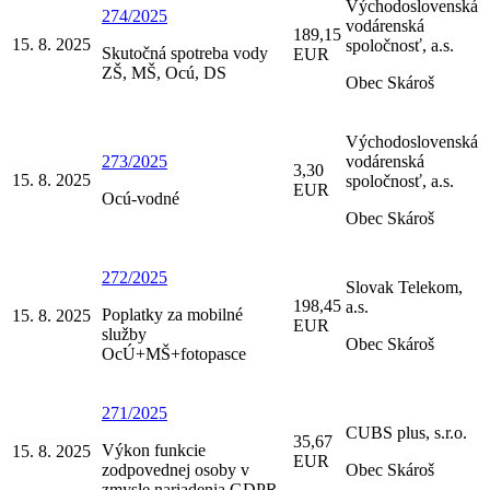
Východoslovenská
274/2025
vodárenská
189,15
15. 8. 2025
spoločnosť, a.s.
Skutočná spotreba vody
EUR
ZŠ, MŠ, Ocú, DS
Obec Skároš
Východoslovenská
273/2025
vodárenská
3,30
15. 8. 2025
spoločnosť, a.s.
EUR
Ocú-vodné
Obec Skároš
272/2025
Slovak Telekom,
198,45
a.s.
Poplatky za mobilné
15. 8. 2025
EUR
služby
Obec Skároš
OcÚ+MŠ+fotopasce
271/2025
CUBS plus, s.r.o.
35,67
Výkon funkcie
15. 8. 2025
EUR
zodpovednej osoby v
Obec Skároš
zmysle nariadenia GDPR