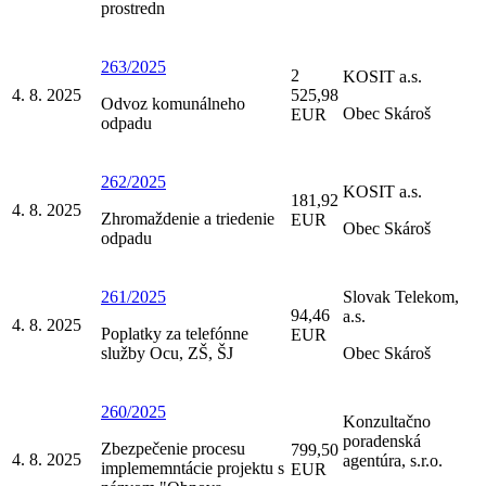
prostredn
263/2025
2
KOSIT a.s.
4. 8. 2025
525,98
Odvoz komunálneho
Obec Skároš
EUR
odpadu
262/2025
KOSIT a.s.
181,92
4. 8. 2025
Zhromaždenie a triedenie
EUR
Obec Skároš
odpadu
261/2025
Slovak Telekom,
94,46
a.s.
4. 8. 2025
Poplatky za telefónne
EUR
služby Ocu, ZŠ, ŠJ
Obec Skároš
260/2025
Konzultačno
poradenská
Zbezpečenie procesu
799,50
4. 8. 2025
agentúra, s.r.o.
implememntácie projektu s
EUR