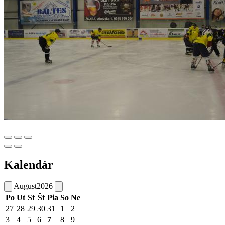
Kalendár
August
2026
Po
Ut
St
Št
Pia
So
Ne
27
28
29
30
31
1
2
3
4
5
6
7
8
9