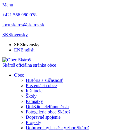
Menu
+421 556 980 078
ocu.skaros@skaros.sk
SK
Slovensky
SK
Slovensky
EN
English
Skároš
oficiálna stránka obce
Obec
História a súčasnosť
Prezentácia obce
Inštitúcie
Školy
Pamiatky
Dôležité telefónne čísla
Fotogaléria obce Skároš
Dopravné spojenie
Projekty
Dobrovoľný hasičský zbor Skároš