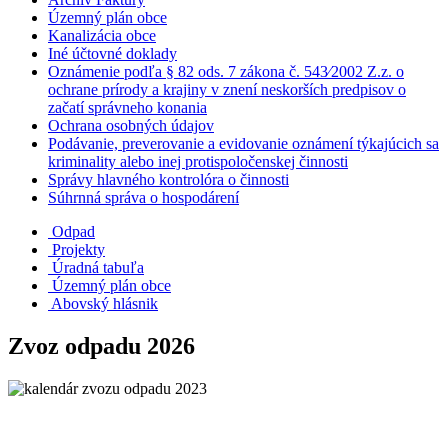
Územný plán obce
Kanalizácia obce
Iné účtovné doklady
Oznámenie podľa § 82 ods. 7 zákona č. 543⁄2002 Z.z. o
ochrane prírody a krajiny v znení neskorších predpisov o
začatí správneho konania
Ochrana osobných údajov
Podávanie, preverovanie a evidovanie oznámení týkajúcich sa
kriminality alebo inej protispoločenskej činnosti
Správy hlavného kontrolóra o činnosti
Súhrnná správa o hospodárení
Odpad
Projekty
Úradná tabuľa
Územný plán obce
Abovský hlásnik
Zvoz odpadu 2026