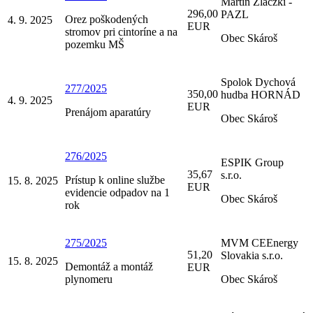
Martin Zlaczki -
296,00
PAZL
Orez poškodených
4. 9. 2025
EUR
stromov pri cintoríne a na
Obec Skároš
pozemku MŠ
Spolok Dychová
277/2025
350,00
hudba HORNÁD
4. 9. 2025
EUR
Prenájom aparatúry
Obec Skároš
276/2025
ESPIK Group
35,67
s.r.o.
Prístup k online službe
15. 8. 2025
EUR
evidencie odpadov na 1
Obec Skároš
rok
275/2025
MVM CEEnergy
51,20
Slovakia s.r.o.
15. 8. 2025
Demontáž a montáž
EUR
plynomeru
Obec Skároš