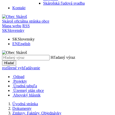
Skárošská ľudová svadba
Kontakt
Skároš
oficiálna stránka obce
Mapa webu
RSS
SK
Slovensky
SK
Slovensky
EN
English
Hľadaný výraz
Hľadať
rozšírené vyhľadávanie
Odpad
Projekty
Úradná tabuľa
Územný plán obce
Abovský hlásnik
Úvodná stránka
Dokumenty
Zmluvy, Faktúry, Objednávky