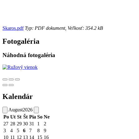
Skaros.pdf
Typ: PDF dokument, Veľkosť: 354.2 kB
Fotogaléria
Náhodná fotogaléria
Kalendár
August
2026
Po
Ut
St
Št
Pia
So
Ne
27
28
29
30
31
1
2
3
4
5
6
7
8
9
10
11
12
13
14
15
16