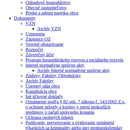
Odpadové hospodárstvo
Obecné zastupiteľstvo
Predaj a nájom majetku obce
Dokumenty
VZN
Archív VZN
Uznesenia
Zápisnice OZ
Verejné obstarávanie
Rozpočet
Záverečný účet
Program hospodárskeho rozvoja a sociálneho rozvoja
Interné normatívne správne akty
Archív Interné normatívne správne akty
Zmluvy, Faktúry, Objednávky
Archív Faktúry
Územný plán obce
Kanalizácia obce
Iné účtovné doklady
Oznámenie podľa § 82 ods. 7 zákona č. 543⁄2002 Z.z.
o ochrane prírody a krajiny v znení neskorších
predpisov o začatí správneho konania
Ochrana osobných údajov
Podávanie, preverovanie a evidovanie oznámení
týkajúcich sa kriminality alebo inej protispoločenskej