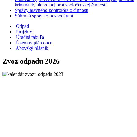
kriminality alebo inej protispoločenskej činnosti
Správy hlavného kontrolóra o činnosti
Súhrnná správa o hospodárení
Odpad
Projekty
Úradná tabuľa
Územný plán obce
Abovský hlásnik
Zvoz odpadu 2026