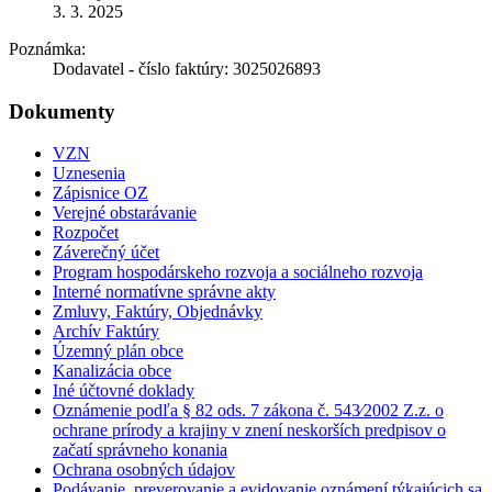
3. 3. 2025
Poznámka:
Dodavatel - číslo faktúry: 3025026893
Dokumenty
VZN
Uznesenia
Zápisnice OZ
Verejné obstarávanie
Rozpočet
Záverečný účet
Program hospodárskeho rozvoja a sociálneho rozvoja
Interné normatívne správne akty
Zmluvy, Faktúry, Objednávky
Archív Faktúry
Územný plán obce
Kanalizácia obce
Iné účtovné doklady
Oznámenie podľa § 82 ods. 7 zákona č. 543⁄2002 Z.z. o
ochrane prírody a krajiny v znení neskorších predpisov o
začatí správneho konania
Ochrana osobných údajov
Podávanie, preverovanie a evidovanie oznámení týkajúcich sa