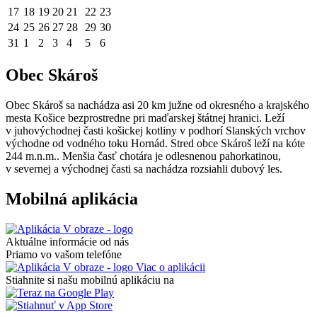
17
18
19
20
21
22
23
24
25
26
27
28
29
30
31
1
2
3
4
5
6
Obec Skároš
Obec Skároš sa nachádza asi 20 km južne od okresného a krajského
mesta Košice bezprostredne pri maďarskej štátnej hranici. Leží
v juhovýchodnej časti košickej kotliny v podhorí Slanských vrchov
východne od vodného toku Hornád. Stred obce Skároš leží na kóte
244 m.n.m.. Menšia časť chotára je odlesnenou pahorkatinou,
v severnej a východnej časti sa nachádza rozsiahli dubový les.
Mobilná aplikácia
Aktuálne informácie od nás
Priamo vo vašom telefóne
Viac o aplikácii
Stiahnite si našu mobilnú aplikáciu na