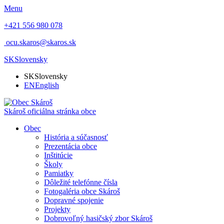
Menu
+421 556 980 078
ocu.skaros@skaros.sk
SK
Slovensky
SK
Slovensky
EN
English
Skároš
oficiálna stránka obce
Obec
História a súčasnosť
Prezentácia obce
Inštitúcie
Školy
Pamiatky
Dôležité telefónne čísla
Fotogaléria obce Skároš
Dopravné spojenie
Projekty
Dobrovoľný hasičský zbor Skároš