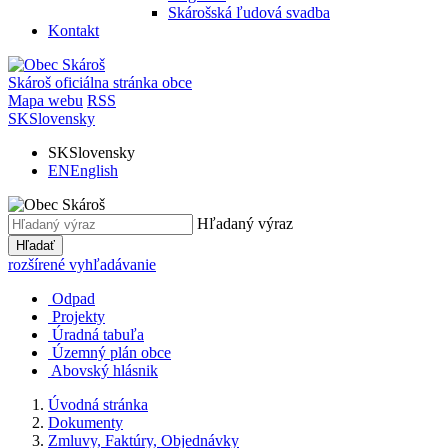
Skárošská ľudová svadba
Kontakt
Skároš
oficiálna stránka obce
Mapa webu
RSS
SK
Slovensky
SK
Slovensky
EN
English
Hľadaný výraz
Hľadať
rozšírené vyhľadávanie
Odpad
Projekty
Úradná tabuľa
Územný plán obce
Abovský hlásnik
Úvodná stránka
Dokumenty
Zmluvy, Faktúry, Objednávky