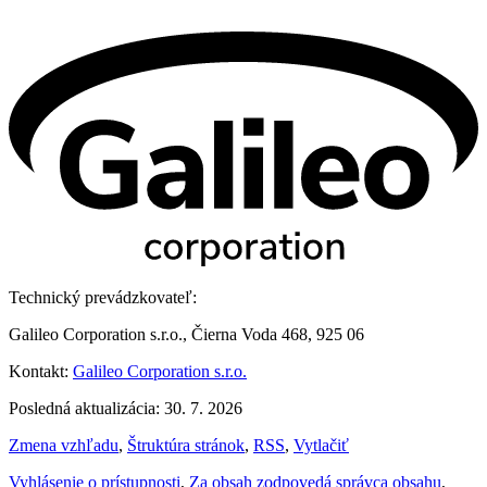
Technický prevádzkovateľ:
Galileo Corporation s.r.o., Čierna Voda 468, 925 06
Kontakt:
Galileo Corporation s.r.o.
Posledná aktualizácia: 30. 7. 2026
Zmena vzhľadu
,
Štruktúra stránok
,
RSS
,
Vytlačiť
Vyhlásenie o prístupnosti
,
Za obsah zodpovedá správca obsahu
,