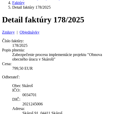
Faktúry
Detail faktúry 178/2025
Detail faktúry 178/2025
Zmluvy
|
Objednávky
Číslo faktúry:
178/2025
Popis plnenia:
Zabezpečenie procesu implementácie projektu "Obnova
obecného úracu v Skároši"
Cena:
799,50 EUR
Odberateľ:
Obec Skároš
IČO:
0034701
DIČ:
2021245006
Adresa:
Skároš 91, 04411 Skároš