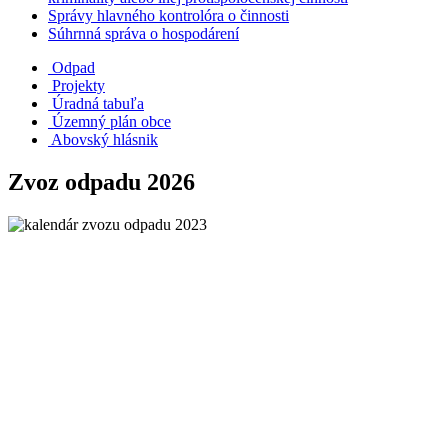
Správy hlavného kontrolóra o činnosti
Súhrnná správa o hospodárení
Odpad
Projekty
Úradná tabuľa
Územný plán obce
Abovský hlásnik
Zvoz odpadu 2026