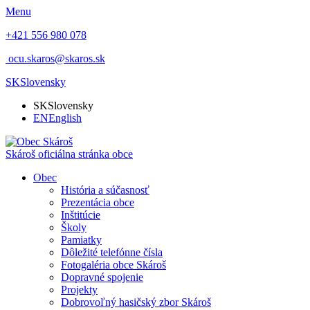
Menu
+421 556 980 078
ocu.skaros@skaros.sk
SK
Slovensky
SK
Slovensky
EN
English
Skároš
oficiálna stránka obce
Obec
História a súčasnosť
Prezentácia obce
Inštitúcie
Školy
Pamiatky
Dôležité telefónne čísla
Fotogaléria obce Skároš
Dopravné spojenie
Projekty
Dobrovoľný hasičský zbor Skároš