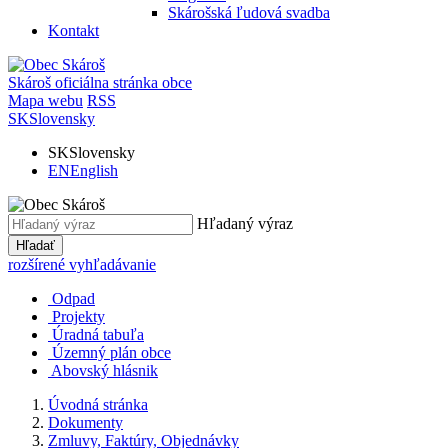
Skárošská ľudová svadba
Kontakt
Skároš
oficiálna stránka obce
Mapa webu
RSS
SK
Slovensky
SK
Slovensky
EN
English
Hľadaný výraz
Hľadať
rozšírené vyhľadávanie
Odpad
Projekty
Úradná tabuľa
Územný plán obce
Abovský hlásnik
Úvodná stránka
Dokumenty
Zmluvy, Faktúry, Objednávky