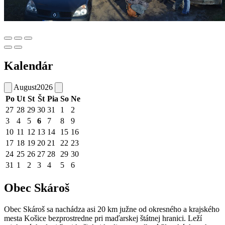
Kalendár
August
2026
Po
Ut
St
Št
Pia
So
Ne
27
28
29
30
31
1
2
3
4
5
6
7
8
9
10
11
12
13
14
15
16
17
18
19
20
21
22
23
24
25
26
27
28
29
30
31
1
2
3
4
5
6
Obec Skároš
Obec Skároš sa nachádza asi 20 km južne od okresného a krajského
mesta Košice bezprostredne pri maďarskej štátnej hranici. Leží