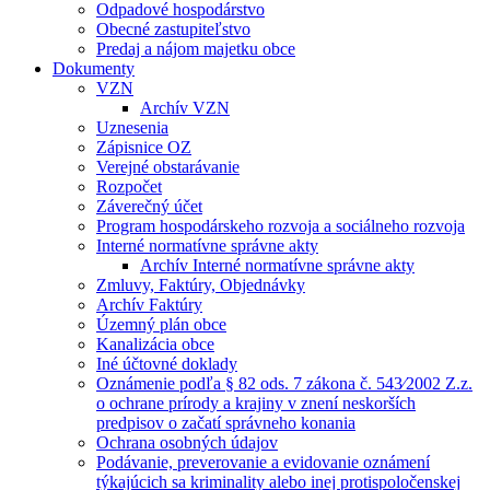
Odpadové hospodárstvo
Obecné zastupiteľstvo
Predaj a nájom majetku obce
Dokumenty
VZN
Archív VZN
Uznesenia
Zápisnice OZ
Verejné obstarávanie
Rozpočet
Záverečný účet
Program hospodárskeho rozvoja a sociálneho rozvoja
Interné normatívne správne akty
Archív Interné normatívne správne akty
Zmluvy, Faktúry, Objednávky
Archív Faktúry
Územný plán obce
Kanalizácia obce
Iné účtovné doklady
Oznámenie podľa § 82 ods. 7 zákona č. 543⁄2002 Z.z.
o ochrane prírody a krajiny v znení neskorších
predpisov o začatí správneho konania
Ochrana osobných údajov
Podávanie, preverovanie a evidovanie oznámení
týkajúcich sa kriminality alebo inej protispoločenskej