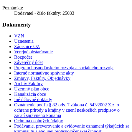
Poznámka:
Dodavatel - číslo faktúry: 25033
Dokumenty
VZN
Uznesenia
Zápisnice OZ
Verejné obstarávanie
Rozpočet
Záverečný účet
Program hospodárskeho rozvoja a sociálneho rozvoja
Interné normatívne správne akty
Zmluvy, Faktúry, Objednávky
Archív Faktúry
Územný plán obce
Kanalizácia obce
Iné účtovné doklady
Oznámenie podľa § 82 ods. 7 zákona č. 543⁄2002 Z.z. o
ochrane prírody a krajiny v znení neskorších predpisov o
začatí správneho konania
Ochrana osobných údajov
Podávanie, preverovanie a evidovanie oznámení týkajúcich sa
kriminality alebo inej protispoločenskej činnosti