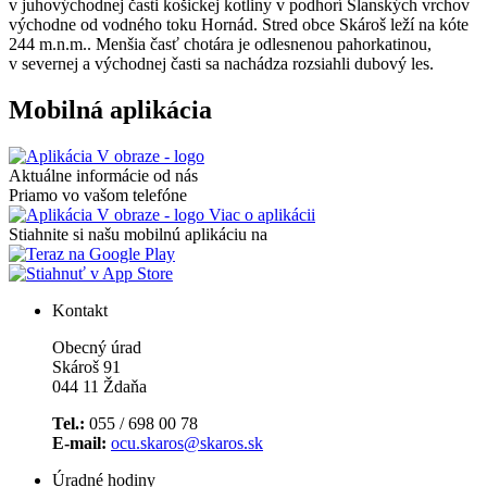
v juhovýchodnej časti košickej kotliny v podhorí Slanských vrchov
východne od vodného toku Hornád. Stred obce Skároš leží na kóte
244 m.n.m.. Menšia časť chotára je odlesnenou pahorkatinou,
v severnej a východnej časti sa nachádza rozsiahli dubový les.
Mobilná aplikácia
Aktuálne informácie od nás
Priamo vo vašom telefóne
Viac o aplikácii
Stiahnite si našu mobilnú aplikáciu na
Kontakt
Obecný úrad
Skároš 91
044 11 Ždaňa
Tel.:
055 / 698 00 78
E-mail:
ocu.skaros@skaros.sk
Úradné hodiny