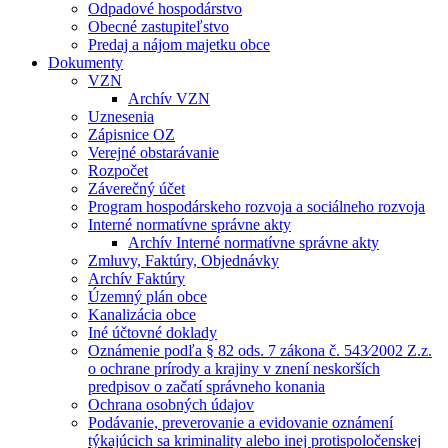
Odpadové hospodárstvo
Obecné zastupiteľstvo
Predaj a nájom majetku obce
Dokumenty
VZN
Archív VZN
Uznesenia
Zápisnice OZ
Verejné obstarávanie
Rozpočet
Záverečný účet
Program hospodárskeho rozvoja a sociálneho rozvoja
Interné normatívne správne akty
Archív Interné normatívne správne akty
Zmluvy, Faktúry, Objednávky
Archív Faktúry
Územný plán obce
Kanalizácia obce
Iné účtovné doklady
Oznámenie podľa § 82 ods. 7 zákona č. 543⁄2002 Z.z.
o ochrane prírody a krajiny v znení neskorších
predpisov o začatí správneho konania
Ochrana osobných údajov
Podávanie, preverovanie a evidovanie oznámení
týkajúcich sa kriminality alebo inej protispoločenskej