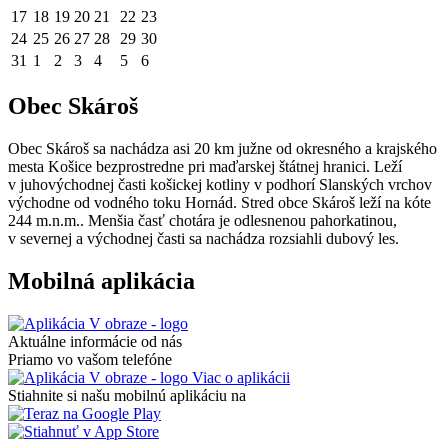
17
18
19
20
21
22
23
24
25
26
27
28
29
30
31
1
2
3
4
5
6
Obec Skároš
Obec Skároš sa nachádza asi 20 km južne od okresného a krajského
mesta Košice bezprostredne pri maďarskej štátnej hranici. Leží
v juhovýchodnej časti košickej kotliny v podhorí Slanských vrchov
východne od vodného toku Hornád. Stred obce Skároš leží na kóte
244 m.n.m.. Menšia časť chotára je odlesnenou pahorkatinou,
v severnej a východnej časti sa nachádza rozsiahli dubový les.
Mobilná aplikácia
Aktuálne informácie od nás
Priamo vo vašom telefóne
Viac o aplikácii
Stiahnite si našu mobilnú aplikáciu na