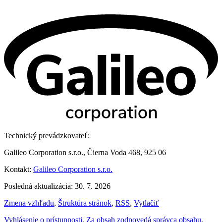
Technický prevádzkovateľ:
Galileo Corporation s.r.o., Čierna Voda 468, 925 06
Kontakt:
Galileo Corporation s.r.o.
Posledná aktualizácia: 30. 7. 2026
Zmena vzhľadu
,
Štruktúra stránok
,
RSS
,
Vytlačiť
Vyhlásenie o prístupnosti
,
Za obsah zodpovedá správca obsahu
,