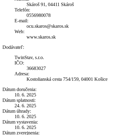
Skároš 91, 04411 Skároš
Telefón:
0556980078
E-mail:
ocu.skaros@skaros.sk
Web:
www.skaros.sk
Dodávateľ:
TwinStav, s.r.o.
IČO:
36683027
Adresa:
Kostolianská cesta 754/159, 04001 Košice
Dátum doručenia:
10. 6. 2025
Dátum splatnosti:
24. 6. 2025
Dátum úhrady:
10. 6. 2025
Dátum vystavenia:
10. 6. 2025
Dátum zverejnenia: