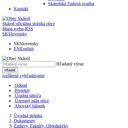
Skárošská ľudová svadba
Kontakt
Skároš
oficiálna stránka obce
Mapa webu
RSS
SK
Slovensky
SK
Slovensky
EN
English
Hľadaný výraz
Hľadať
rozšírené vyhľadávanie
Odpad
Projekty
Úradná tabuľa
Územný plán obce
Abovský hlásnik
Úvodná stránka
Dokumenty
Zmluvy, Faktúry, Objednávky