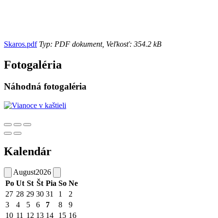
Skaros.pdf
Typ: PDF dokument, Veľkosť: 354.2 kB
Fotogaléria
Náhodná fotogaléria
Kalendár
August
2026
Po
Ut
St
Št
Pia
So
Ne
27
28
29
30
31
1
2
3
4
5
6
7
8
9
10
11
12
13
14
15
16