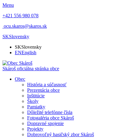
Menu
+421 556 980 078
ocu.skaros@skaros.sk
SK
Slovensky
SK
Slovensky
EN
English
Skároš
oficiálna stránka obce
Obec
História a súčasnosť
Prezentácia obce
Inštitúcie
Školy
Pamiatky
Dôležité telefónne čísla
Fotogaléria obce Skároš
Dopravné spojenie
Projekty
Dobrovoľný hasičský zbor Skároš