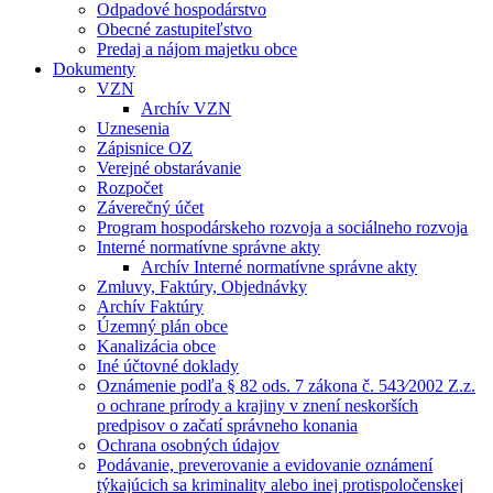
Odpadové hospodárstvo
Obecné zastupiteľstvo
Predaj a nájom majetku obce
Dokumenty
VZN
Archív VZN
Uznesenia
Zápisnice OZ
Verejné obstarávanie
Rozpočet
Záverečný účet
Program hospodárskeho rozvoja a sociálneho rozvoja
Interné normatívne správne akty
Archív Interné normatívne správne akty
Zmluvy, Faktúry, Objednávky
Archív Faktúry
Územný plán obce
Kanalizácia obce
Iné účtovné doklady
Oznámenie podľa § 82 ods. 7 zákona č. 543⁄2002 Z.z.
o ochrane prírody a krajiny v znení neskorších
predpisov o začatí správneho konania
Ochrana osobných údajov
Podávanie, preverovanie a evidovanie oznámení
týkajúcich sa kriminality alebo inej protispoločenskej