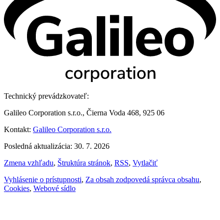
Technický prevádzkovateľ:
Galileo Corporation s.r.o., Čierna Voda 468, 925 06
Kontakt:
Galileo Corporation s.r.o.
Posledná aktualizácia: 30. 7. 2026
Zmena vzhľadu
,
Štruktúra stránok
,
RSS
,
Vytlačiť
Vyhlásenie o prístupnosti
,
Za obsah zodpovedá správca obsahu
,
Cookies
,
Webové sídlo