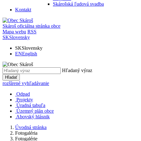
Skárošská ľudová svadba
Kontakt
Skároš
oficiálna stránka obce
Mapa webu
RSS
SK
Slovensky
SK
Slovensky
EN
English
Hľadaný výraz
Hľadať
rozšírené vyhľadávanie
Odpad
Projekty
Úradná tabuľa
Územný plán obce
Abovský hlásnik
Úvodná stránka
Fotogaléria
Fotogalérie