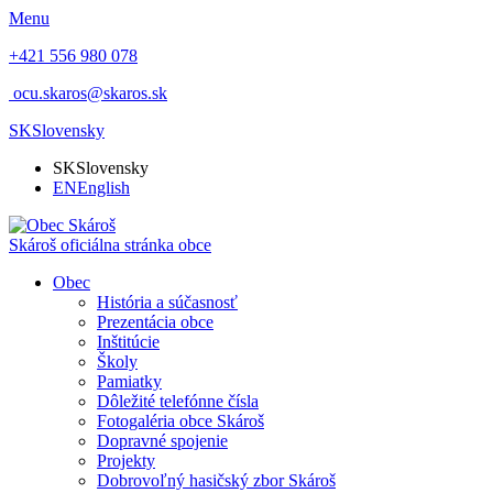
Menu
+421 556 980 078
ocu.skaros@skaros.sk
SK
Slovensky
SK
Slovensky
EN
English
Skároš
oficiálna stránka obce
Obec
História a súčasnosť
Prezentácia obce
Inštitúcie
Školy
Pamiatky
Dôležité telefónne čísla
Fotogaléria obce Skároš
Dopravné spojenie
Projekty
Dobrovoľný hasičský zbor Skároš