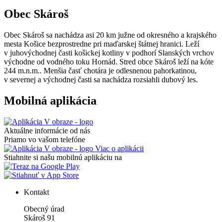
Obec Skároš
Obec Skároš sa nachádza asi 20 km južne od okresného a krajského
mesta Košice bezprostredne pri maďarskej štátnej hranici. Leží
v juhovýchodnej časti košickej kotliny v podhorí Slanských vrchov
východne od vodného toku Hornád. Stred obce Skároš leží na kóte
244 m.n.m.. Menšia časť chotára je odlesnenou pahorkatinou,
v severnej a východnej časti sa nachádza rozsiahli dubový les.
Mobilná aplikácia
Aktuálne informácie od nás
Priamo vo vašom telefóne
Viac o aplikácii
Stiahnite si našu mobilnú aplikáciu na
Kontakt
Obecný úrad
Skároš 91