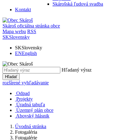
Skárošská ľudová svadba
Kontakt
Skároš
oficiálna stránka obce
Mapa webu
RSS
SK
Slovensky
SK
Slovensky
EN
English
Hľadaný výraz
Hľadať
rozšírené vyhľadávanie
Odpad
Projekty
Úradná tabuľa
Územný plán obce
Abovský hlásnik
Úvodná stránka
Fotogaléria
Fotogalérie