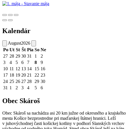
Kalendár
August
2026
Po
Ut
St
Št
Pia
So
Ne
27
28
29
30
31
1
2
3
4
5
6
7
8
9
10
11
12
13
14
15
16
17
18
19
20
21
22
23
24
25
26
27
28
29
30
31
1
2
3
4
5
6
Obec Skároš
Obec Skároš sa nachádza asi 20 km južne od okresného a krajského
mesta Košice bezprostredne pri maďarskej štátnej hranici. Leží
v juhovýchodnej časti košickej kotliny v podhorí Slanských vrchov
východne od vodného toku Hornád. Stred obce Skároš leží na kóte