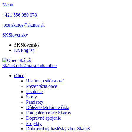
Menu
+421 556 980 078
ocu.skaros@skaros.sk
SK
Slovensky
SK
Slovensky
EN
English
Skároš
oficiálna stránka obce
Obec
História a súčasnosť
Prezentácia obce
Inštitúcie
Školy
Pamiatky
Dôležité telefónne čísla
Fotogaléria obce Skároš
Dopravné spojenie
Projekty
Dobrovoľný hasičský zbor Skároš