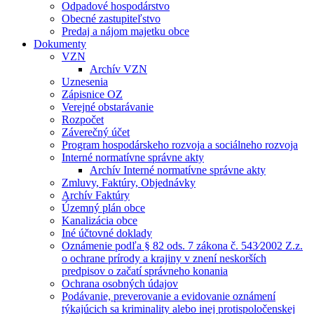
Odpadové hospodárstvo
Obecné zastupiteľstvo
Predaj a nájom majetku obce
Dokumenty
VZN
Archív VZN
Uznesenia
Zápisnice OZ
Verejné obstarávanie
Rozpočet
Záverečný účet
Program hospodárskeho rozvoja a sociálneho rozvoja
Interné normatívne správne akty
Archív Interné normatívne správne akty
Zmluvy, Faktúry, Objednávky
Archív Faktúry
Územný plán obce
Kanalizácia obce
Iné účtovné doklady
Oznámenie podľa § 82 ods. 7 zákona č. 543⁄2002 Z.z.
o ochrane prírody a krajiny v znení neskorších
predpisov o začatí správneho konania
Ochrana osobných údajov
Podávanie, preverovanie a evidovanie oznámení
týkajúcich sa kriminality alebo inej protispoločenskej