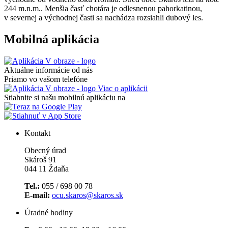
244 m.n.m.. Menšia časť chotára je odlesnenou pahorkatinou,
v severnej a východnej časti sa nachádza rozsiahli dubový les.
Mobilná aplikácia
Aktuálne informácie od nás
Priamo vo vašom telefóne
Viac o aplikácii
Stiahnite si našu mobilnú aplikáciu na
Kontakt
Obecný úrad
Skároš 91
044 11 Ždaňa
Tel.:
055 / 698 00 78
E-mail:
ocu.skaros@skaros.sk
Úradné hodiny