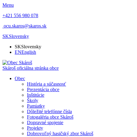
Menu
+421 556 980 078
ocu.skaros@skaros.sk
SK
Slovensky
SK
Slovensky
EN
English
Skároš
oficiálna stránka obce
Obec
História a súčasnosť
Prezentácia obce
Inštitúcie
Školy
Pamiatky
Dôležité telefónne čísla
Fotogaléria obce Skároš
Dopravné spojenie
Projekty
Dobrovoľný hasičský zbor Skároš