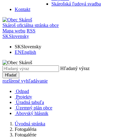
Skárošská ľudová svadba
Kontakt
Skároš
oficiálna stránka obce
Mapa webu
RSS
SK
Slovensky
SK
Slovensky
EN
English
Hľadaný výraz
Hľadať
rozšírené vyhľadávanie
Odpad
Projekty
Úradná tabuľa
Územný plán obce
Abovský hlásnik
Úvodná stránka
Fotogaléria
Fotogalérie