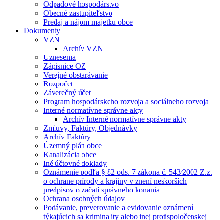
Odpadové hospodárstvo
Obecné zastupiteľstvo
Predaj a nájom majetku obce
Dokumenty
VZN
Archív VZN
Uznesenia
Zápisnice OZ
Verejné obstarávanie
Rozpočet
Záverečný účet
Program hospodárskeho rozvoja a sociálneho rozvoja
Interné normatívne správne akty
Archív Interné normatívne správne akty
Zmluvy, Faktúry, Objednávky
Archív Faktúry
Územný plán obce
Kanalizácia obce
Iné účtovné doklady
Oznámenie podľa § 82 ods. 7 zákona č. 543⁄2002 Z.z.
o ochrane prírody a krajiny v znení neskorších
predpisov o začatí správneho konania
Ochrana osobných údajov
Podávanie, preverovanie a evidovanie oznámení
týkajúcich sa kriminality alebo inej protispoločenskej