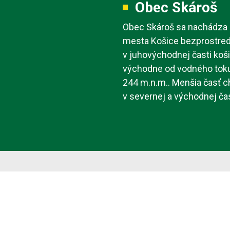
Obec Skároš
Obec Skároš sa nachádza 
mesta Košice bezprostredn
v juhovýchodnej časti koši
východne od vodného toku 
244 m.n.m.. Menšia časť c
v severnej a východnej čas