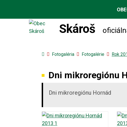
OBE
Skároš
oficiál
Úvodná stránka
Fotogaléria
Fotogalérie
Rok 20
Dni mikroregiónu 
Dni mikroregiónu Hornád