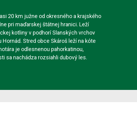
asi 20 km južne od okresného a krajského
e pri maďarskej štátnej hranici. Leží
ckej kotliny v podhorí Slanských vrchov
Hornád. Stred obce Skároš leží na kóte
hotára je odlesnenou pahorkatinou,
ti sa nachádza rozsiahli dubový les.