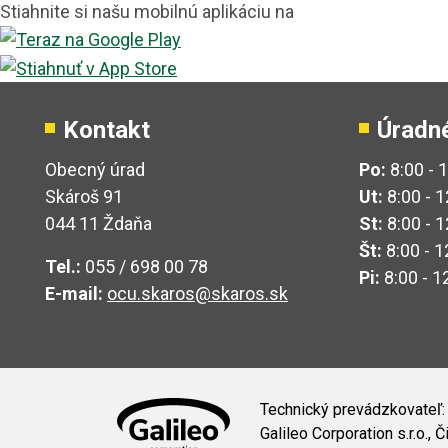
Stiahnite si našu mobilnú aplikáciu na
Kontakt
Úradn
Obecný úrad
Po:
8:00 - 
Skároš 91
Ut:
8:00 - 1
044 11 Ždaňa
St:
8:00 - 1
Št:
8:00 - 1
Tel.:
055 / 698 00 78
Pi:
8:00 - 1
E-mail:
ocu.skaros@skaros.sk
Technický prevádzkovateľ:
Galileo Corporation s.r.o.,