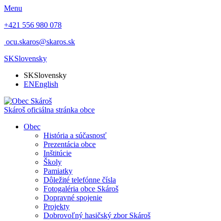
Menu
+421 556 980 078
ocu.skaros@skaros.sk
SK
Slovensky
SK
Slovensky
EN
English
Skároš
oficiálna stránka obce
Obec
História a súčasnosť
Prezentácia obce
Inštitúcie
Školy
Pamiatky
Dôležité telefónne čísla
Fotogaléria obce Skároš
Dopravné spojenie
Projekty
Dobrovoľný hasičský zbor Skároš