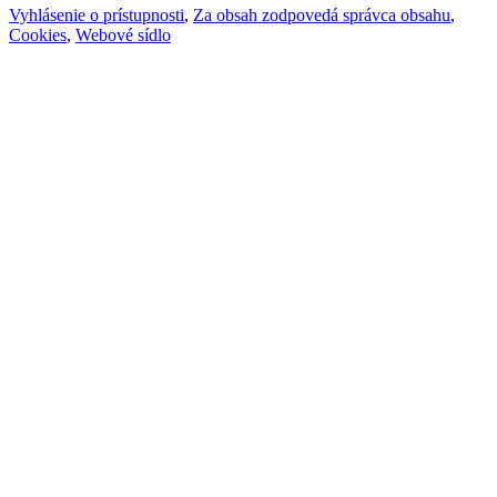
Vyhlásenie o prístupnosti
,
Za obsah zodpovedá správca obsahu
,
Cookies
,
Webové sídlo