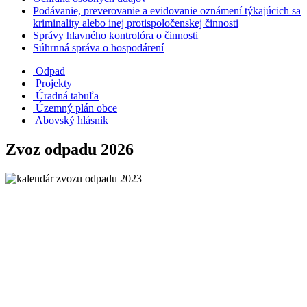
Podávanie, preverovanie a evidovanie oznámení týkajúcich sa
kriminality alebo inej protispoločenskej činnosti
Správy hlavného kontrolóra o činnosti
Súhrnná správa o hospodárení
Odpad
Projekty
Úradná tabuľa
Územný plán obce
Abovský hlásnik
Zvoz odpadu 2026