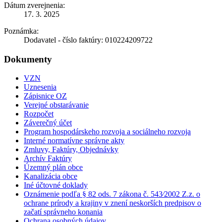
Dátum zverejnenia:
17. 3. 2025
Poznámka:
Dodavatel - číslo faktúry: 010224209722
Dokumenty
VZN
Uznesenia
Zápisnice OZ
Verejné obstarávanie
Rozpočet
Záverečný účet
Program hospodárskeho rozvoja a sociálneho rozvoja
Interné normatívne správne akty
Zmluvy, Faktúry, Objednávky
Archív Faktúry
Územný plán obce
Kanalizácia obce
Iné účtovné doklady
Oznámenie podľa § 82 ods. 7 zákona č. 543⁄2002 Z.z. o
ochrane prírody a krajiny v znení neskorších predpisov o
začatí správneho konania
Ochrana osobných údajov