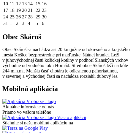
10
11
12
13
14
15
16
17
18
19
20
21
22
23
24
25
26
27
28
29
30
31
1
2
3
4
5
6
Obec Skároš
Obec Skároš sa nachádza asi 20 km južne od okresného a krajského
mesta Košice bezprostredne pri maďarskej štátnej hranici. Leží
v juhovýchodnej časti košickej kotliny v podhorí Slanských vrchov
východne od vodného toku Hornád. Stred obce Skároš leží na kóte
244 m.n.m.. Menšia časť chotára je odlesnenou pahorkatinou,
v severnej a východnej časti sa nachádza rozsiahli dubový les.
Mobilná aplikácia
Aktuálne informácie od nás
Priamo vo vašom telefóne
Viac o aplikácii
Stiahnite si našu mobilnú aplikáciu na