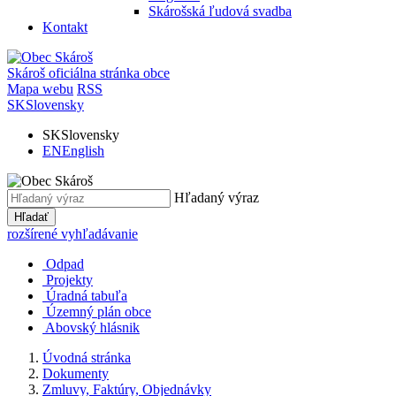
Skárošská ľudová svadba
Kontakt
Skároš
oficiálna stránka obce
Mapa webu
RSS
SK
Slovensky
SK
Slovensky
EN
English
Hľadaný výraz
Hľadať
rozšírené vyhľadávanie
Odpad
Projekty
Úradná tabuľa
Územný plán obce
Abovský hlásnik
Úvodná stránka
Dokumenty
Zmluvy, Faktúry, Objednávky