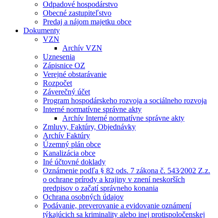
Odpadové hospodárstvo
Obecné zastupiteľstvo
Predaj a nájom majetku obce
Dokumenty
VZN
Archív VZN
Uznesenia
Zápisnice OZ
Verejné obstarávanie
Rozpočet
Záverečný účet
Program hospodárskeho rozvoja a sociálneho rozvoja
Interné normatívne správne akty
Archív Interné normatívne správne akty
Zmluvy, Faktúry, Objednávky
Archív Faktúry
Územný plán obce
Kanalizácia obce
Iné účtovné doklady
Oznámenie podľa § 82 ods. 7 zákona č. 543⁄2002 Z.z.
o ochrane prírody a krajiny v znení neskorších
predpisov o začatí správneho konania
Ochrana osobných údajov
Podávanie, preverovanie a evidovanie oznámení
týkajúcich sa kriminality alebo inej protispoločenskej