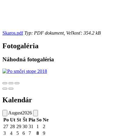
Skaros.pdf
Typ: PDF dokument, Veľkosť: 354.2 kB
Fotogaléria
Náhodná fotogaléria
Kalendár
August
2026
Po
Ut
St
Št
Pia
So
Ne
27
28
29
30
31
1
2
3
4
5
6
7
8
9